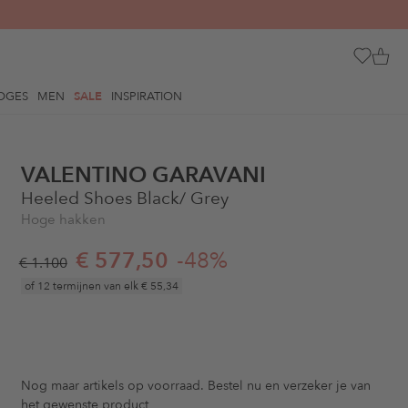
OGES
MEN
SALE
INSPIRATION
VALENTINO GARAVANI
Heeled Shoes Black/ Grey
Hoge hakken
€ 577,50
-48%
€ 1.100
of 12 termijnen van elk
€ 55,34
Nog maar
artikels op voorraad. Bestel nu en verzeker je van
het gewenste product