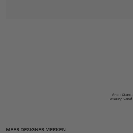
Jouw toestemming
Ik ga ermee akkoord dat The Platform Group AG mijn persoonlijke gege
winkelmandje. Deze e-mails kunnen aangepast zijn aan door mij gekochte
Waardebonvoorwaarden
*De kortingsbon is vanaf de registratie 60 dagen eenmalig geldig. Niet g
algemene voorwaarden zijn van toepassing.
Gratis Stand
Levering vanaf
MEER DESIGNER MERKEN