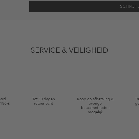
vens gebruikt voor reclamedoeleinden conform de bepalingen
inzakegegevensbe
 of bekeken artikelen. Ik kan deze toestemming altijd herroepen voor toekomstig 
SERVICE & VEILIGHEID
eldig op de categorie kleding en pre-loved artikelen. Bepaalde merken en artikel
aard
Tot 30 dagen
Koop op afbetaling &
Tr
 150 €
retourrecht
overige
ge
betaalmethoden
mogelijk