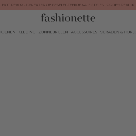
HOT DEALS: -10% EXTRA OP GESELECTEERDE SALE STYLES | CODE*: DEAL10
FINAL SALE | TOT -80% GEREDUCEERD
HOENEN
KLEDING
ZONNEBRILLEN
ACCESSOIRES
SIERADEN & HORL