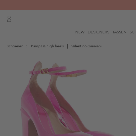
NEW
DESIGNERS
TASSEN
SC
Schoenen
Pumps & high heels
Valentino Garavani