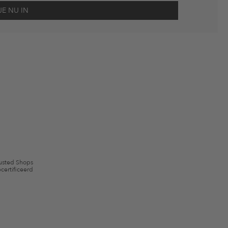
scherming
en me via e-mail herinnert aan niet bestelde artikelen in mijn
gebruik.
en kunnen zijn uitgesloten. De voorwaarden zoals vastgelegd in §9 van de
usted Shops
certificeerd