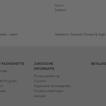
Gucci
Santoni
eels - zwart
Valentino Garavani Pumps & high
 FASHIONETTE
JURIDISCHE
BETALIN
INFORMATIE
orate
Privacyverklaring
iate Program
Colofon
on
Algemene Voorwaarden
ures
Cookie-instellingen
wijzigen