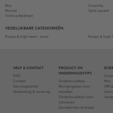
Etro
Givenchy
Moorer
Saint Laurent
Victoria Beckham
VEGELIJKBARE CATEGORIEËN
Pumps & high heels - zilver
Pumps & high h
HELP & CONTACT
PRODUCT- EN
OVER
ONDERHOUDSTIPS
FAQ
Corp
Contact
Onderhoudstips
Pers
Servicegarantie
Reinigingstips voor
Affil
Verzending & Levering
sieraden
Lexic
Onderhoudstips Voor
Vacat
Schoenen
Zonnebrillen leidraad