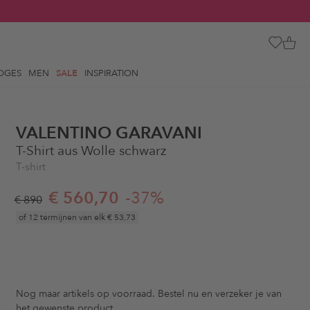
OGES
MEN
SALE
INSPIRATION
VALENTINO GARAVANI
T-Shirt aus Wolle schwarz
T-shirt
€ 560,70
-37%
€ 890
of 12 termijnen van elk
€ 53,73
Nog maar
artikels op voorraad. Bestel nu en verzeker je van
het gewenste product