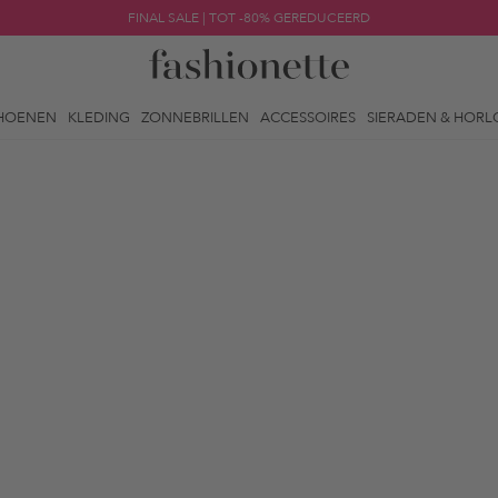
FINAL SALE | TOT -80% GEREDUCEERD
HOENEN
KLEDING
ZONNEBRILLEN
ACCESSOIRES
SIERADEN & HORL