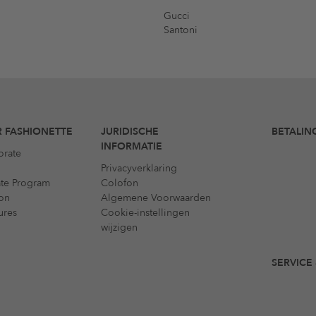
Gucci
Santoni
 FASHIONETTE
JURIDISCHE
BETALIN
INFORMATIE
orate
Privacyverklaring
iate Program
Colofon
on
Algemene Voorwaarden
ures
Cookie-instellingen
wijzigen
SERVICE 