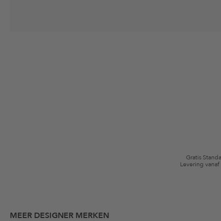
Jouw toestemming
Ik ga ermee akkoord dat The Platform Group AG mijn persoonlijke gege
winkelmandje. Deze e-mails kunnen aangepast zijn aan door mij gekochte
Waardebonvoorwaarden
*De kortingsbon is vanaf de registratie 60 dagen eenmalig geldig. Niet g
algemene voorwaarden zijn van toepassing.
Gratis Stand
Levering vanaf
MEER DESIGNER MERKEN