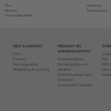
Etro
Givenchy
Moorer
Saint Laurent
Victoria Beckham
HELP & CONTACT
PRODUCT- EN
OVER
ONDERHOUDSTIPS
FAQ
Corp
Contact
Onderhoudstips
Pers
Servicegarantie
Reinigingstips voor
Affil
Verzending & Levering
sieraden
Lexic
Onderhoudstips Voor
Vacat
Schoenen
Zonnebrillen leidraad