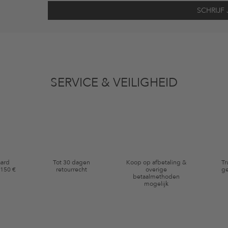
vens gebruikt voor reclamedoeleinden conform de bepalingen
inzakegegevensbe
 of bekeken artikelen. Ik kan deze toestemming altijd herroepen voor toekomstig 
SERVICE & VEILIGHEID
eldig op de categorie kleding en pre-loved artikelen. Bepaalde merken en artikel
aard
Tot 30 dagen
Koop op afbetaling &
Tr
 150 €
retourrecht
overige
ge
betaalmethoden
mogelijk