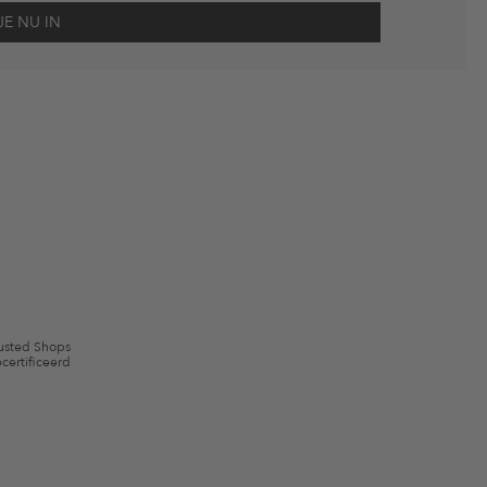
scherming
en me via e-mail herinnert aan niet bestelde artikelen in mijn
gebruik.
en kunnen zijn uitgesloten. De voorwaarden zoals vastgelegd in §9 van de
usted Shops
certificeerd