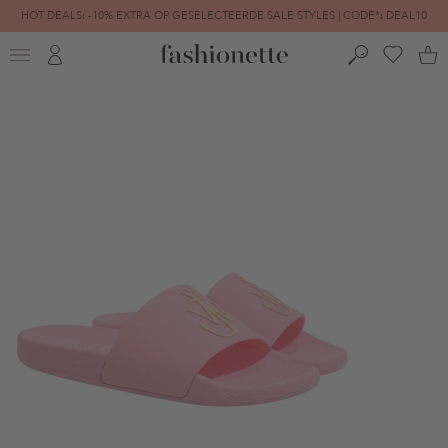
HOT DEALS: -10% EXTRA OP GESELECTEERDE SALE STYLES | CODE*: DEAL10
FINAL SALE | TOT -80% GEREDUCEERD