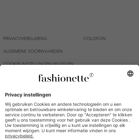
PRIVACYVERKLARING
COLOFON
ALGEMENE VOORWAARDEN
COOKIE-INSTELLINGEN WIJZIGEN
© 2026 - fashionette Plattform GmbH
*De kortingsbon is tot en met 12-08-2026 meerdere keren
inwisselbaar op alle artikelen op de pagina
fashionette.nl/selected-styles. De voorwaarden zoals vastgelegd in
artikel 9 van de algemene voorwaarden zijn van toepassing.
Bepaalde merken en artikelen kunnen uitgesloten zijn.
Kredietwaardigheid nodig. Alle prijzen inclusief btw en zonder
verzendkosten. De personen die genoemd of gepresenteerd zijn,