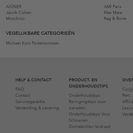
AIGNER
AMI Paris
Jacob Cohen
Max Mara
Moschino
Rag & Bone
VEGELIJKBARE CATEGORIEËN
Michael Kors Portemonnees
HELP & CONTACT
PRODUCT- EN
OVER
ONDERHOUDSTIPS
FAQ
Corp
Contact
Onderhoudstips
Pers
Servicegarantie
Reinigingstips voor
Affil
Verzending & Levering
sieraden
Lexic
Onderhoudstips Voor
Vacat
Schoenen
Zonnebrillen leidraad