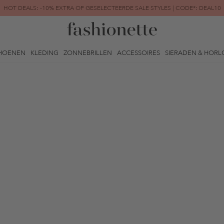
HOT DEALS: -10% EXTRA OP GESELECTEERDE SALE STYLES | CODE*: DEAL10
FINAL SALE | TOT -80% GEREDUCEERD
HOENEN
KLEDING
ZONNEBRILLEN
ACCESSOIRES
SIERADEN & HORL