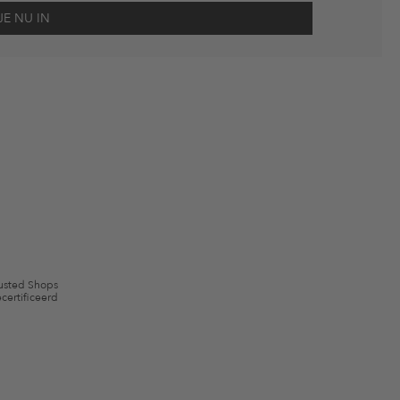
scherming
en me via e-mail herinnert aan niet bestelde artikelen in mijn
gebruik.
en kunnen zijn uitgesloten. De voorwaarden zoals vastgelegd in §9 van de
usted Shops
certificeerd