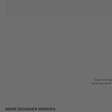
Jouw toestemming
Ik ga ermee akkoord dat The Platform Group AG mijn persoonlijke gege
winkelmandje. Deze e-mails kunnen aangepast zijn aan door mij gekochte
Waardebonvoorwaarden
*De kortingsbon is vanaf de registratie 60 dagen eenmalig geldig. Niet g
algemene voorwaarden zijn van toepassing.
Gratis Stand
Levering vanaf
MEER DESIGNER MERKEN