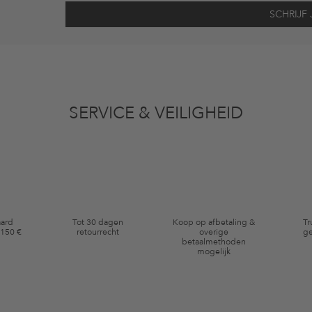
vens gebruikt voor reclamedoeleinden conform de bepalingen
inzakegegevensbe
 of bekeken artikelen. Ik kan deze toestemming altijd herroepen voor toekomstig 
SERVICE & VEILIGHEID
eldig op de categorie kleding en pre-loved artikelen. Bepaalde merken en artikel
aard
Tot 30 dagen
Koop op afbetaling &
Tr
 150 €
retourrecht
overige
ge
betaalmethoden
mogelijk