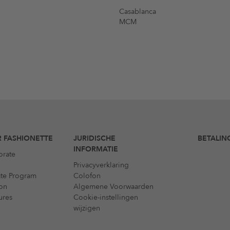
Casablanca
MCM
 FASHIONETTE
JURIDISCHE
BETALIN
INFORMATIE
orate
Privacyverklaring
iate Program
Colofon
on
Algemene Voorwaarden
ures
Cookie-instellingen
wijzigen