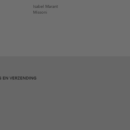
Isabel Marant
Missoni
G EN VERZENDING