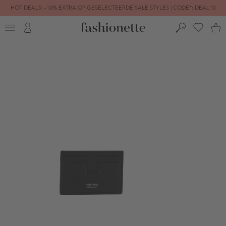
HOT DEALS: -10% EXTRA OP GESELECTEERDE SALE STYLES | CODE*: DEAL10
FINAL SALE | TOT -80% GEREDUCEERD