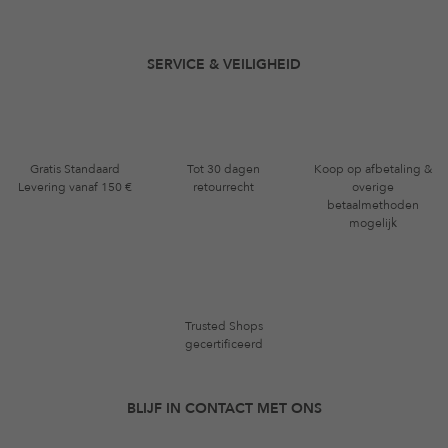
SERVICE & VEILIGHEID
Gratis Standaard
Tot 30 dagen
Koop op afbetaling &
Levering vanaf 150 €
retourrecht
overige
betaalmethoden
mogelijk
Trusted Shops
gecertificeerd
BLIJF IN CONTACT MET ONS