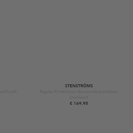
STENSTRÖMS
stoff weiß
Regular-Fit Hemd aus Baumwolle dunkelblau
Overhemd
€ 169,95