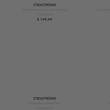
STENSTRÖMS
Slimline Hemd aus Leinen blau
Kurzarm
Overhemd
€ 199,99
STENSTRÖMS
Gestreiftes Hemd blau
Overhemd