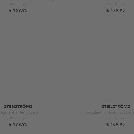
Overhemd
Overhemd
€ 169,95
€ 179,95
STENSTRÖMS
STENSTRÖMS
Regular-Fit Hemd weiß
Regular-Fit Hemd mit Streif
Overhemd
Overhemd
€ 179,95
€ 169,95