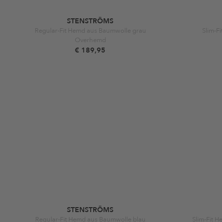
STENSTRÖMS
Regular-Fit Hemd aus Baumwolle grau
Slim-F
Overhemd
€ 189,95
STENSTRÖMS
Regular-Fit Hemd aus Baumwolle blau
Slim-Fit 