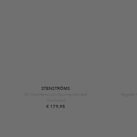
STENSTRÖMS
Slimline Hemd aus Baumwolle weiß
Regular-
Overhemd
€ 179,95