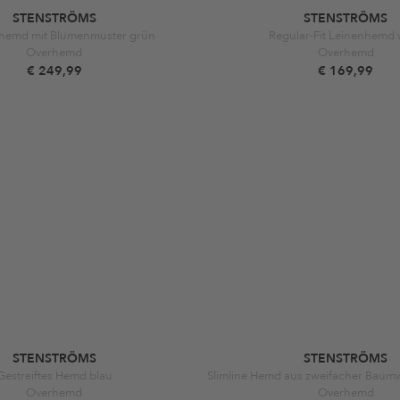
STENSTRÖMS
STENSTRÖMS
hemd mit Blumenmuster grün
Regular-Fit Leinenhemd 
Overhemd
Overhemd
€ 249,99
€ 169,99
STENSTRÖMS
STENSTRÖMS
Gestreiftes Hemd blau
Slimline Hemd aus zweifacher Baumw
Overhemd
Overhemd