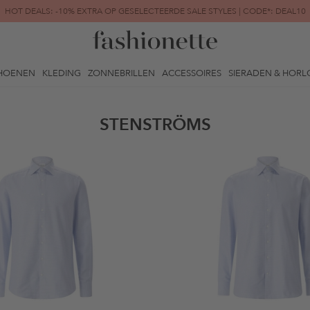
HOT DEALS: -10% EXTRA OP GESELECTEERDE SALE STYLES | CODE*: DEAL10
FINAL SALE | TOT -80% GEREDUCEERD
HOENEN
KLEDING
ZONNEBRILLEN
ACCESSOIRES
SIERADEN & HORL
STENSTRÖMS