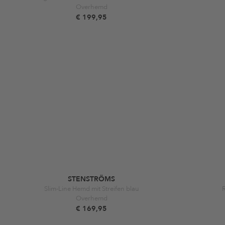
Overhemd
€ 199,95
STENSTRÖMS
Slim-Line Hemd mit Streifen blau
Overhemd
€ 169,95