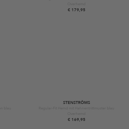
Overhemd
€ 179,95
STENSTRÖMS
en blau
Regular-Fit Hemd mit Hahnentrittmuster blau
Overhemd
€ 169,95