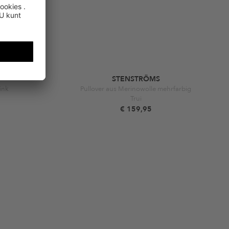
STENSTRÖMS
ink
Pullover aus Merinowolle mehrfarbig
Trui
€ 159,95