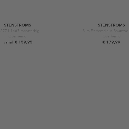
STENSTRÖMS
STENSTRÖMS
2771 1467 mehrfarbig
Slim-Fit Hemd aus Baumwol
Overhemd
Overhemd
€ 159,95
€ 179,99
vanaf