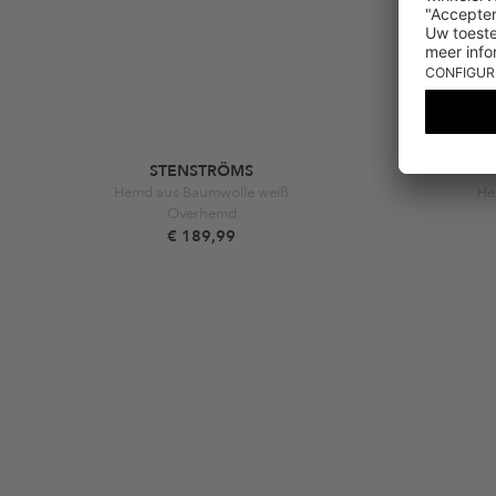
STENSTRÖMS
Hemd aus Baumwolle weiß
He
Overhemd
€ 189,99