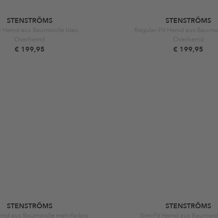
STENSTRÖMS
STENSTRÖMS
it Hemd aus Baumwolle blau
Regular-Fit Hemd aus Baumwo
Overhemd
Overhemd
€ 199,95
€ 199,95
STENSTRÖMS
STENSTRÖMS
Hemd aus Baumwolle mehrfarbig
Slim-Fit Hemd aus Baumwol