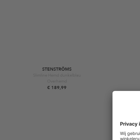
STENSTRÖMS
Slimline Hemd dunkelblau
Overhemd
€ 189,99