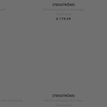
STENSTRÖMS
weiß
Slimline Leinenhemd orange
Overhemd
€ 179,99
STENSTRÖMS
olle mehrfarbig
Hemd mit floralem Print blau
Overhemd