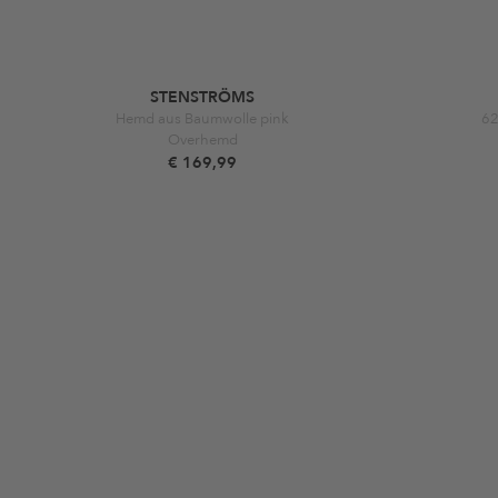
STENSTRÖMS
Hemd aus Baumwolle pink
62
Overhemd
€ 169,99