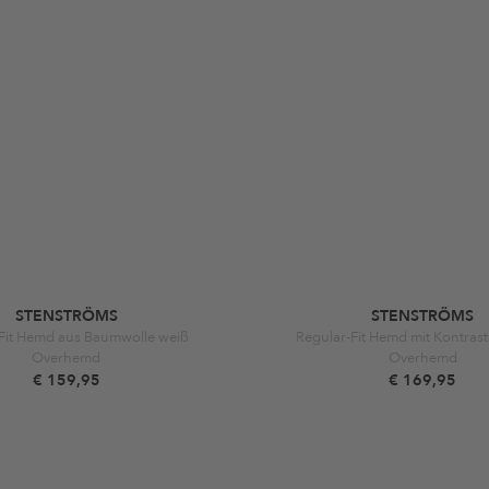
STENSTRÖMS
STENSTRÖMS
Fit Hemd aus Baumwolle weiß
Regular-Fit Hemd mit Kontrast
Overhemd
Overhemd
€ 159,95
€ 169,95