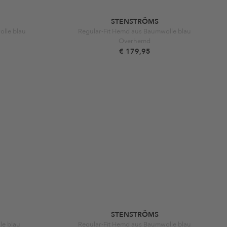
STENSTRÖMS
lle blau
Regular-Fit Hemd aus Baumwolle blau
Overhemd
€ 179,95
STENSTRÖMS
le blau
Regular-Fit Hemd aus Baumwolle blau