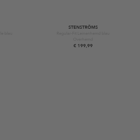
STENSTRÖMS
le blau
Regular-Fit Leinenhemd blau
Overhemd
€ 199,99