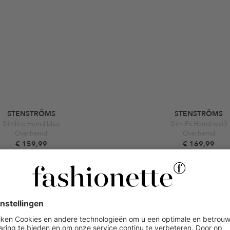
STENSTRÖMS
STENSTRÖMS
Slimline Hemd blau
Slim-Fit Hemd weiß
Overhemd
Overhemd
€ 159,99
€ 169,99