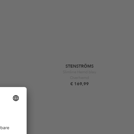
STENSTRÖMS
Slimline Hemd blau
Overhemd
€ 169,99