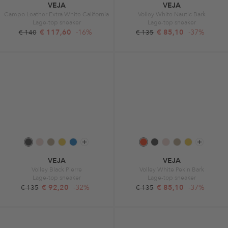
VEJA
VEJA
Campo Leather Extra White California
Volley White Nautic Bark
Lage-top sneaker
Lage-top sneaker
€ 117,60
-16%
€ 85,10
-37%
€ 140
€ 135
VEJA
VEJA
Volley Black Pierre
Volley White Pekin Bark
Lage-top sneaker
Lage-top sneaker
€ 92,20
-32%
€ 85,10
-37%
€ 135
€ 135