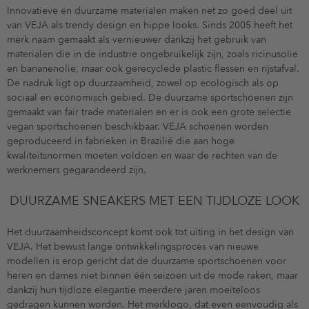
Innovatieve en duurzame materialen maken net zo goed deel uit
van VEJA als trendy design en hippe looks. Sinds 2005 heeft het
merk naam gemaakt als vernieuwer dankzij het gebruik van
materialen die in de industrie ongebruikelijk zijn, zoals ricinusolie
en bananenolie, maar ook gerecyclede plastic flessen en rijstafval.
De nadruk ligt op duurzaamheid, zowel op ecologisch als op
sociaal en economisch gebied. De duurzame sportschoenen zijn
gemaakt van fair trade materialen en er is ook een grote selectie
vegan sportschoenen beschikbaar. VEJA schoenen worden
geproduceerd in fabrieken in Brazilië die aan hoge
kwaliteitsnormen moeten voldoen en waar de rechten van de
werknemers gegarandeerd zijn.
DUURZAME SNEAKERS MET EEN TIJDLOZE LOOK
Het duurzaamheidsconcept komt ook tot uiting in het design van
VEJA. Het bewust lange ontwikkelingsproces van nieuwe
modellen is erop gericht dat de duurzame sportschoenen voor
heren en dames niet binnen één seizoen uit de mode raken, maar
dankzij hun tijdloze elegantie meerdere jaren moeiteloos
gedragen kunnen worden. Het merklogo, dat even eenvoudig als