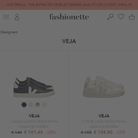
HOT DEALS: -10% EXTRA OP GESELECTEERDE SALE STYLES | CODE*: DEAL10
FINAL SALE | TOT -80% GEREDUCEERD
Designers
VEJA
VEJA
VEJA
Campo Leather Black White
V-90 B-mesh White Pierre
Lage-top sneaker
Lage-top sneaker
€ 101,40
-28%
€ 105,80
-32%
€ 140
€ 155