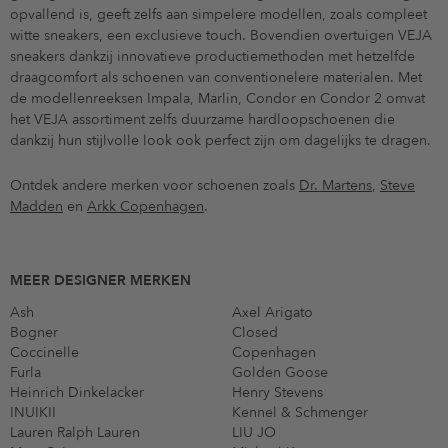
opvallend is, geeft zelfs aan simpelere modellen, zoals compleet
witte sneakers, een exclusieve touch. Bovendien overtuigen VEJA
sneakers dankzij innovatieve productiemethoden met hetzelfde
draagcomfort als schoenen van conventionelere materialen. Met
de modellenreeksen Impala, Marlin, Condor en Condor 2 omvat
het VEJA assortiment zelfs duurzame hardloopschoenen die
dankzij hun stijlvolle look ook perfect zijn om dagelijks te dragen.
Ontdek andere merken voor schoenen zoals
Dr. Martens
,
Steve
Madden
en
Arkk Copenhagen
.
MEER DESIGNER MERKEN
Ash
Axel Arigato
Bogner
Closed
Coccinelle
Copenhagen
Furla
Golden Goose
Heinrich Dinkelacker
Henry Stevens
INUIKII
Kennel & Schmenger
Lauren Ralph Lauren
LIU JO