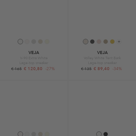
VEJA
VEJA
V-90 Extra White
Volley White Tent Bark
Lage-top sneaker
Lage-top sneaker
€ 120,80
-27%
€ 89,40
-34%
€ 165
€ 135