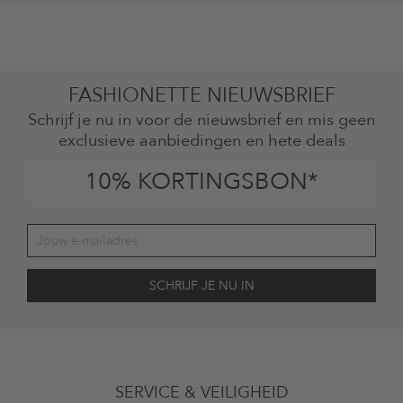
FASHIONETTE NIEUWSBRIEF
Schrijf je nu in voor de nieuwsbrief en mis geen
exclusieve aanbiedingen en hete deals
10% KORTINGSBON*
Jouw toestemming
Ik ga ermee akkoord dat The Platform Group AG mijn persoonlijke
SERVICE & VEILIGHEID
gegevens gebruikt voor reclamedoeleinden conform de bepalingen