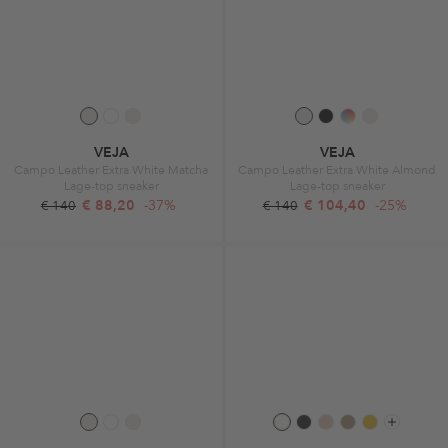
VEJA
VEJA
Campo Leather Extra White Matcha
Campo Leather Extra White Almond
Lage-top sneaker
Lage-top sneaker
€ 88,20
-37%
€ 104,40
-25%
€ 140
€ 140