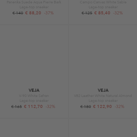
Panenka Suede Aqua Pierre Bark
Campo Canvas White Sable
Lage-top sneaker
Lage-top sneaker
€ 88,20
-37%
€ 85,40
-32%
€ 140
€ 125
VEJA
VEJA
V-90 White Safran
V82 Leather White Natural Almond
Lage-top sneaker
Lage-top sneaker
€ 112,70
-32%
€ 122,90
-32%
€ 165
€ 180