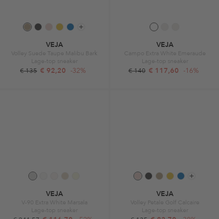
VEJA
VEJA
Volley Suede Taupe Malibu Bark
Campo Extra White Emeraude
Lage-top sneaker
Lage-top sneaker
€ 92,20
-32%
€ 117,60
-16%
€ 135
€ 140
VEJA
VEJA
V-90 Extra White Marsala
Volley Petale Golf Calcaire
Lage-top sneaker
Lage-top sneaker