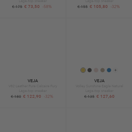
Lage-top sneaker
Lage-top sneaker
€ 73,50
-58%
€ 105,80
-32%
€ 175
€ 155
VEJA
VEJA
V82 Leather Pure Calcaire Fury
Volley Sunshine Eagle Natural
Lage-top sneaker
Lage-top sneaker
€ 122,90
-32%
€ 127,60
€ 180
€ 135