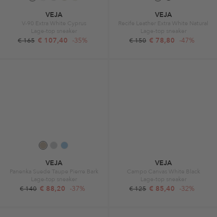
VEJA
VEJA
V-90 Extra White Cyprus
Recife Leather Extra White Natural
Lage-top sneaker
Lage-top sneaker
€ 107,40
-35%
€ 78,80
-47%
€ 165
€ 150
VEJA
VEJA
Panenka Suede Taupe Pierre Bark
Campo Canvas White Black
Lage-top sneaker
Lage-top sneaker
€ 88,20
-37%
€ 85,40
-32%
€ 140
€ 125