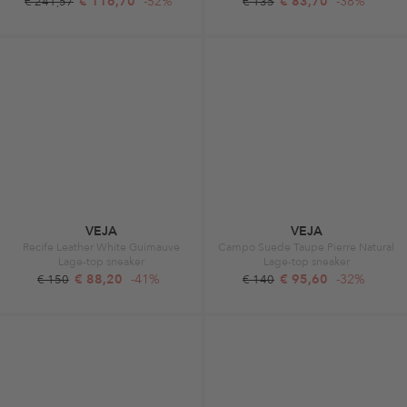
€ 116,70
-52%
€ 83,70
-38%
€ 241,57
€ 135
VEJA
VEJA
Recife Leather White Guimauve
Campo Suede Taupe Pierre Natural
Lage-top sneaker
Lage-top sneaker
€ 88,20
-41%
€ 95,60
-32%
€ 150
€ 140