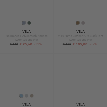
VEJA
VEJA
Rio Branco Ii Alveomesh Nautico
V-10 Prime Leather Pure Black Tent
Lage-top sneaker
Lage-top sneaker
€ 95,60
-32%
€ 105,80
-32%
€ 140
€ 155
VEJA
VEJA