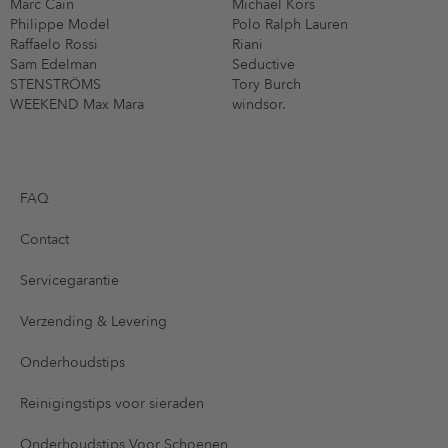
Marc Cain
Michael Kors
Philippe Model
Polo Ralph Lauren
Raffaelo Rossi
Riani
Sam Edelman
Seductive
STENSTRÖMS
Tory Burch
WEEKEND Max Mara
windsor.
FAQ
Contact
Servicegarantie
Verzending & Levering
Onderhoudstips
Reinigingstips voor sieraden
Onderhoudstips Voor Schoenen