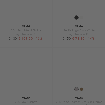
VEJA
VEJA
SDU Rec Natural Platine
Recife Logo Black White
Lage-top sneaker
Lage-top sneaker
€ 109,20
-16%
€ 78,80
-47%
€ 130
€ 150
VEJA
VEJA
V-82 Kiwi Cashew
V-10 Prime Leather Pure Black Parme