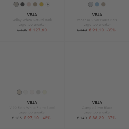
VEJA
VEJA
Volley White Natural Bark
Panenka Silver Pierre Bark
Lage-top sneaker
Lage-top sneaker
€ 127,60
€ 91,10
-35%
€ 135
€ 140
VEJA
VEJA
V-90 Extra White Pierre Steel
Campo Silver Black
Lage-top sneaker
Lage-top sneaker
€ 97,10
-48%
€ 88,20
-37%
€ 185
€ 140