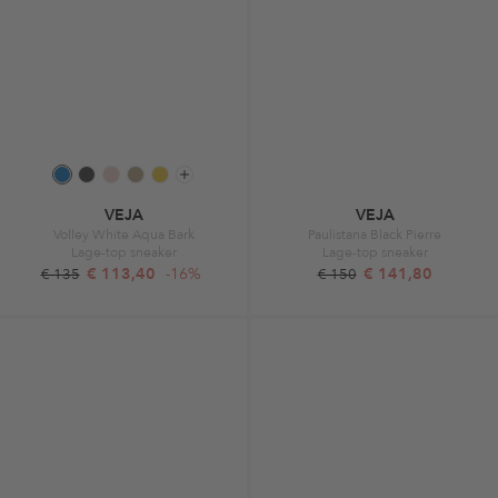
VEJA
VEJA
Volley White Aqua Bark
Paulistana Black Pierre
Lage-top sneaker
Lage-top sneaker
€ 113,40
-16%
€ 141,80
€ 135
€ 150