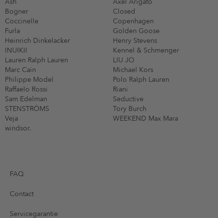
Ash
Axel Arigato
Bogner
Closed
Coccinelle
Copenhagen
Furla
Golden Goose
Heinrich Dinkelacker
Henry Stevens
INUIKII
Kennel & Schmenger
Lauren Ralph Lauren
LIU JO
Marc Cain
Michael Kors
Philippe Model
Polo Ralph Lauren
Raffaelo Rossi
Riani
Sam Edelman
Seductive
STENSTRÖMS
Tory Burch
Veja
WEEKEND Max Mara
windsor.
FAQ
Contact
Servicegarantie