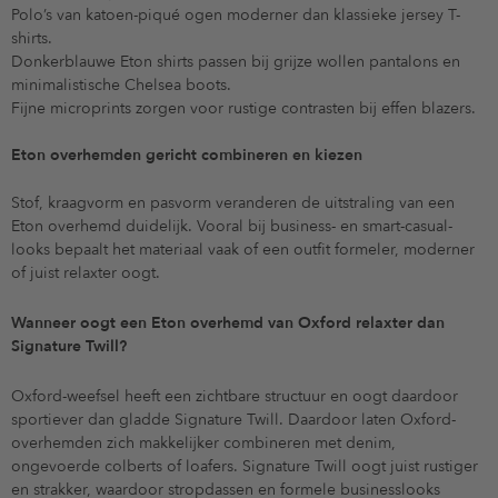
Polo’s van katoen-piqué ogen moderner dan klassieke jersey T-
shirts.
Donkerblauwe Eton shirts passen bij grijze wollen pantalons en
minimalistische Chelsea boots.
Fijne microprints zorgen voor rustige contrasten bij effen blazers.
Eton overhemden gericht combineren en kiezen
Stof, kraagvorm en pasvorm veranderen de uitstraling van een
Eton overhemd duidelijk. Vooral bij business- en smart-casual-
looks bepaalt het materiaal vaak of een outfit formeler, moderner
of juist relaxter oogt.
Wanneer oogt een Eton overhemd van Oxford relaxter dan
Signature Twill?
Oxford-weefsel heeft een zichtbare structuur en oogt daardoor
sportiever dan gladde Signature Twill. Daardoor laten Oxford-
overhemden zich makkelijker combineren met denim,
ongevoerde colberts of loafers. Signature Twill oogt juist rustiger
en strakker, waardoor stropdassen en formele businesslooks