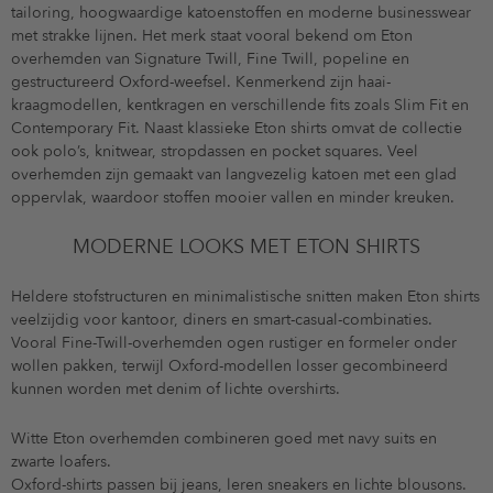
tailoring, hoogwaardige katoenstoffen en moderne businesswear
met strakke lijnen. Het merk staat vooral bekend om Eton
overhemden van Signature Twill, Fine Twill, popeline en
gestructureerd Oxford-weefsel. Kenmerkend zijn haai-
kraagmodellen, kentkragen en verschillende fits zoals Slim Fit en
Contemporary Fit. Naast klassieke Eton shirts omvat de collectie
ook polo’s, knitwear, stropdassen en pocket squares. Veel
overhemden zijn gemaakt van langvezelig katoen met een glad
oppervlak, waardoor stoffen mooier vallen en minder kreuken.
MODERNE LOOKS MET ETON SHIRTS
Heldere stofstructuren en minimalistische snitten maken Eton shirts
veelzijdig voor kantoor, diners en smart-casual-combinaties.
Vooral Fine-Twill-overhemden ogen rustiger en formeler onder
wollen pakken, terwijl Oxford-modellen losser gecombineerd
kunnen worden met denim of lichte overshirts.
Witte Eton overhemden combineren goed met navy suits en
zwarte loafers.
Oxford-shirts passen bij jeans, leren sneakers en lichte blousons.