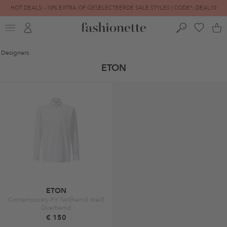
HOT DEALS: -10% EXTRA OP GESELECTEERDE SALE STYLES | CODE*: DEAL10
FINAL SALE | TOT -80% GEREDUCEERD
Designers
ETON
ETON
Contemporary-Fit Twillhemd Weiß
Overhemd
€ 150