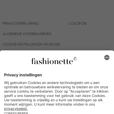
PRIVACYVERKLARING
COLOFON
ALGEMENE VOORWAARDEN
COOKIE-INSTELLINGEN WIJZIGEN
© 2026 - fashionette Plattform GmbH
*De kortingsbon is tot en met 12-08-2026 meerdere keren
inwisselbaar op alle artikelen op de pagina
fashionette.nl/selected-styles. De voorwaarden zoals vastgelegd in
artikel 9 van de algemene voorwaarden zijn van toepassing.
Bepaalde merken en artikelen kunnen uitgesloten zijn.
Kredietwaardigheid nodig. Alle prijzen inclusief btw en zonder
verzendkosten. De personen die genoemd of gepresenteerd zijn,
hebben geen van de aangeboden producten op de site
goedgekeurd of aanbevolen.