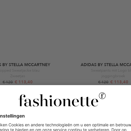
S BY STELLA MCCARTNEY
ADIDAS BY STELLA MCC
opped Sweatjacke blau
Sweatpants mit Logo b
Zweetjas
joggingbroek
€ 113,40
€ 113,40
€ 120
€ 120