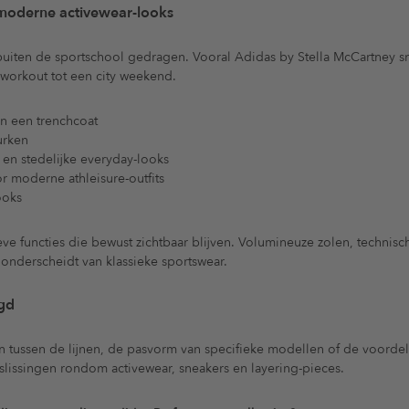
 moderne activewear-looks
iten de sportschool gedragen. Vooral Adidas by Stella McCartney s
-workout tot een city weekend.
n een trenchcoat
urken
 en stedelijke everyday-looks
r moderne athleisure-outfits
ooks
e functies die bewust zichtbaar blijven. Volumineuze zolen, technis
 onderscheidt van klassieke sportswear.
egd
en tussen de lijnen, de pasvorm van specifieke modellen of de voorde
issingen rondom activewear, sneakers en layering-pieces.