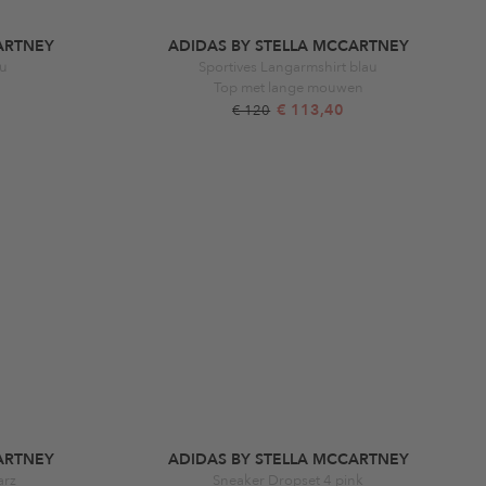
ARTNEY
ADIDAS BY STELLA MCCARTNEY
au
Sportives Langarmshirt blau
Top met lange mouwen
€ 113,40
€ 120
ARTNEY
ADIDAS BY STELLA MCCARTNEY
arz
Sneaker Dropset 4 pink