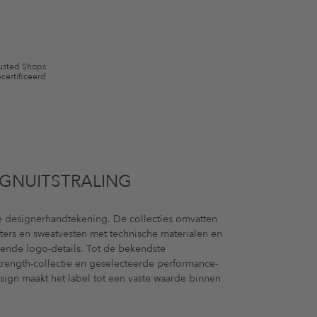
usted Shops
certificeerd
IGNUITSTRALING
e designerhandtekening. De collecties omvatten
aters en sweatvesten met technische materialen en
ende logo-details. Tot de bekendste
trength-collectie en geselecteerde performance-
sign maakt het label tot een vaste waarde binnen