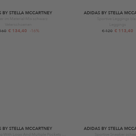
S BY STELLA MCCARTNEY
ADIDAS BY STELLA MCC
er im Material-Mix schwarz
Sportive Leggings bl
Veterschoenen
Leggings
€ 134,40
-16%
€ 113,40
 160
€ 120
S BY STELLA MCCARTNEY
ADIDAS BY STELLA MCC
Versatile Tote Bag With Logo And Multiple Pockets Black
Sportive Sneaker schw