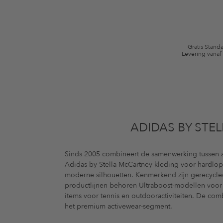
algemene voorwaarden zijn van toepassing.
Gratis Stand
Levering vanaf
ADIDAS BY STE
Sinds 2005 combineert de samenwerking tussen a
Adidas by Stella McCartney kleding voor hardlope
moderne silhouetten. Kenmerkend zijn gerecycled
productlijnen behoren Ultraboost-modellen voor r
items voor tennis en outdooractiviteiten. De com
het premium activewear-segment.