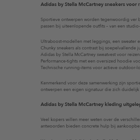
Adidas by Stella McCartney sneakers voor
Sportieve ontwerpen worden tegenwoordig ver bu
passen bij uiteenlopende outfits – van een studio
Ultraboost-modellen met leggings, een sweater e
Chunky sneakers als contrast bij soepelvallende j
Adidas by Stella McCartney sweatvest voor reizen
Performance-tights met een oversized hoodie voo
Technische running-items voor actieve outdoor-l
Kenmerkend voor deze samenwerking zijn sportiev
ontwerpen een eigen signatuur die zich duidelijk
Adidas by Stella McCartney kleding uitgel
Veel kopers willen meer weten over de verschill
antwoorden bieden concrete hulp bij aankoopbesl