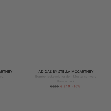
ARTNEY
ADIDAS BY STELLA MCCARTNEY
arz
Bomberjacke mit floralem Muster schwarz
Bomberjack
€ 210
-16%
€ 250