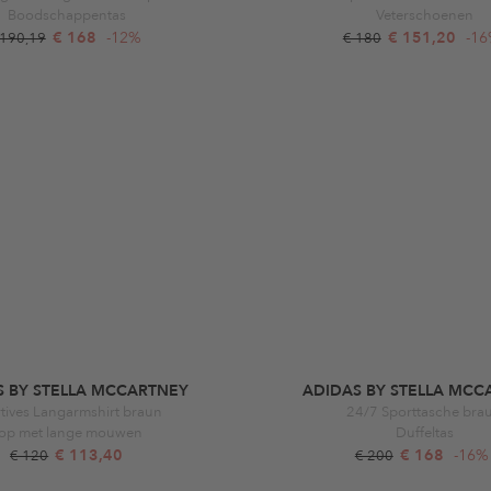
Boodschappentas
Veterschoenen
€ 168
-12%
€ 151,20
-1
 190,19
€ 180
S BY STELLA MCCARTNEY
ADIDAS BY STELLA MCC
tives Langarmshirt braun
24/7 Sporttasche bra
op met lange mouwen
Duffeltas
€ 113,40
€ 168
-16%
€ 120
€ 200