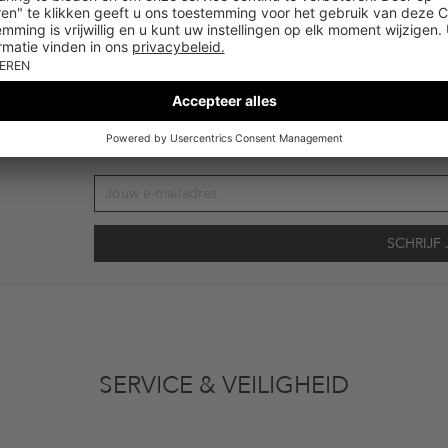
FASHIONETTE
Schrijf je nu in voor de nieuwsbrief en 
de
10% KORT
vens gebruikt voor reclamedoeleinden conform de bepalingen
inzakegegevensbe
 of bekeken artikelen. Ik kan deze toestemming altijd herroepen voor toekomstig 
SERVICE & VEILIGHEID
eldig op de categorie kleding en pre-loved artikelen. Bepaalde merken en artikel