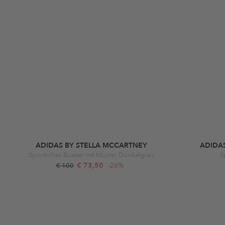
ADIDAS BY STELLA MCCARTNEY
ADIDA
Sportliches Bustier mit Muster Dunkelgrau
S
€ 73,50
-26%
€ 100