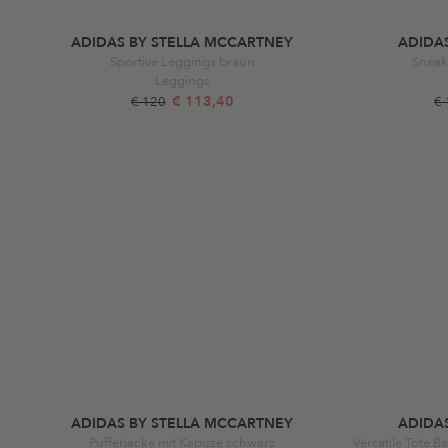
ADIDAS BY STELLA MCCARTNEY
ADIDA
Sportive Leggings braun
Sneak
Leggings
€ 113,40
€ 120
€
ADIDAS BY STELLA MCCARTNEY
ADIDA
Pufferjacke mit Kapuze schwarz