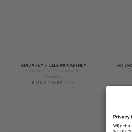
ADIDAS BY STELLA MCCARTNEY
ADIDA
Sportives Sweatshirt schwarz
Cr
Sweatshirt
€ 116,55
-10%
€ 130