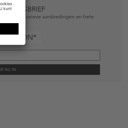
 NIEUWSBRIEF
mis geen exclusieve aanbiedingen en hete
als
INGSBON*
scherming
en me via e-mail herinnert aan niet bestelde artikelen in mijn
gebruik.
en kunnen zijn uitgesloten. De voorwaarden zoals vastgelegd in §9 van de