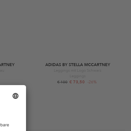
ARTNEY
ADIDAS BY STELLA MCCARTNEY
lau
Leggings mit Logo Schwarz
Leggings
€ 73,50
-26%
€ 100