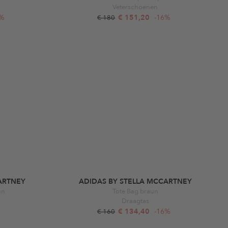
Veterschoenen
6%
€ 151,20
-16%
€ 180
ARTNEY
ADIDAS BY STELLA MCCARTNEY
un
Tote Bag braun
Draagtas
€ 134,40
-16%
€ 160