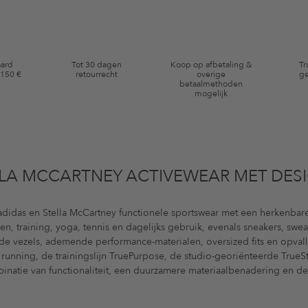
aard
Tot 30 dagen
Koop op afbetaling &
Tr
 150 €
retourrecht
overige
ge
betaalmethoden
mogelijk
LLA MCCARTNEY ACTIVEWEAR MET DES
didas en Stella McCartney functionele sportswear met een herkenbar
n, training, yoga, tennis en dagelijks gebruik, evenals sneakers, swe
e vezels, ademende performance-materialen, oversized fits en opvall
unning, de trainingslijn TruePurpose, de studio-georiënteerde TrueS
binatie van functionaliteit, een duurzamere materiaalbenadering en de