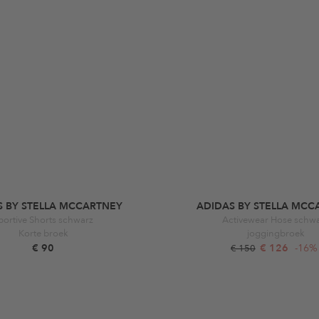
S BY STELLA MCCARTNEY
ADIDAS BY STELLA MCC
portive Shorts schwarz
Activewear Hose schw
Korte broek
joggingbroek
€ 90
€ 126
-16%
€ 150