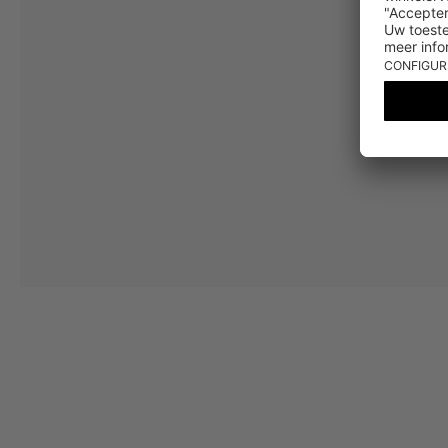
Jouw toestemming
Ik ga ermee akkoord dat The Platform Group AG mijn persoonlijke gege
winkelmandje. Deze e-mails kunnen aangepast zijn aan door mij gekochte
Waardebonvoorwaarden
*De kortingsbon is vanaf de registratie 60 dagen eenmalig geldig. Niet g