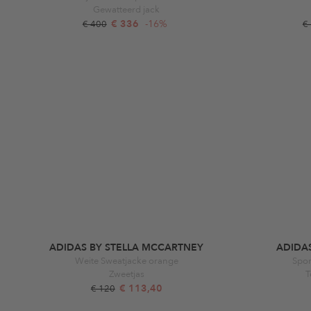
Gewatteerd jack
€ 336
-16%
€ 400
€
ADIDAS BY STELLA MCCARTNEY
ADIDA
Weite Sweatjacke orange
Spor
Zweetjas
T
€ 113,40
€ 120