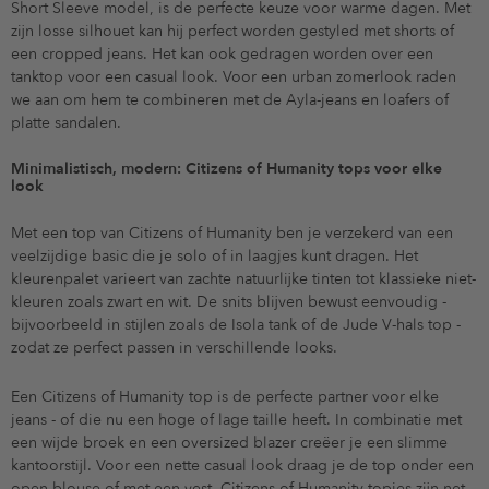
Short Sleeve model, is de perfecte keuze voor warme dagen. Met
zijn losse silhouet kan hij perfect worden gestyled met shorts of
een cropped jeans. Het kan ook gedragen worden over een
tanktop voor een casual look. Voor een urban zomerlook raden
we aan om hem te combineren met de Ayla-jeans en loafers of
platte sandalen.
Minimalistisch, modern: Citizens of Humanity tops voor elke
look
Met een top van Citizens of Humanity ben je verzekerd van een
veelzijdige basic die je solo of in laagjes kunt dragen. Het
kleurenpalet varieert van zachte natuurlijke tinten tot klassieke niet-
kleuren zoals zwart en wit. De snits blijven bewust eenvoudig -
bijvoorbeeld in stijlen zoals de Isola tank of de Jude V-hals top -
zodat ze perfect passen in verschillende looks.
Een Citizens of Humanity top is de perfecte partner voor elke
jeans - of die nu een hoge of lage taille heeft. In combinatie met
een wijde broek en een oversized blazer creëer je een slimme
kantoorstijl. Voor een nette casual look draag je de top onder een
open blouse of met een vest. Citizens of Humanity topjes zijn net