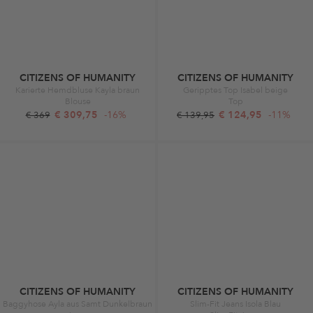
CITIZENS OF HUMANITY
CITIZENS OF HUMANITY
Karierte Hemdbluse Kayla braun
Geripptes Top Isabel beige
Blouse
Top
€ 309,75
-16%
€ 124,95
-11%
€ 369
€ 139,95
CITIZENS OF HUMANITY
CITIZENS OF HUMANITY
Baggyhose Ayla aus Samt Dunkelbraun
Slim-Fit Jeans Isola Blau