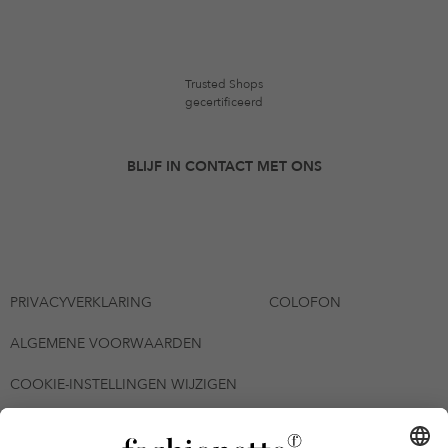
Trusted Shops
gecertificeerd
BLIJF IN CONTACT MET ONS
PRIVACYVERKLARING
COLOFON
ALGEMENE VOORWAARDEN
COOKIE-INSTELLINGEN WIJZIGEN
© 2026 - fashionette Plattform GmbH