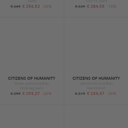
Jeans
Slim Fit Jeans
€ 256,52
-26%
€ 284,55
-16%
€ 349
€ 339
CITIZENS OF HUMANITY
CITIZENS OF HUMANITY
Weite Jeans Ayla Blau
Jeansshorts Ayla Blau
Wide leg jeans
Denimshort
€ 293,27
-26%
€ 234,47
-26%
€ 399
€ 319