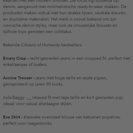
kwaliteit met een modern silhouet. De focus ligt duidelijk op
denim, aangevuld met minimalistische ready-to-wear stukken. De
producten maken indruk met hun strakke lijnen, neutrale kleuren
en duurzame materialen. Het merk is vooral bekend om zijn
iconische denim styles, maar ook de vrouwelijke blouses en
tijdloze tops genieten een cultstatus.
Bekende Citizens of Humanity bestsellers:
Emery Crop -
recht gesneden jeans in een cropped fit, perfect met
enkellaarsjes of loafers.
Annina Trouser -
jeans met hoge taille en wijde pijpen,
geïnspireerd op jaren 90 looks.
Ayla Baggy -__ relaxed fit met lage taille en kort gesneden pijp,
ideaal voor casual alledaagse stijlen.
Eva Shirt -
klassieke oversized blouse van katoenen popeline,
perfect voor laagjeslooks.