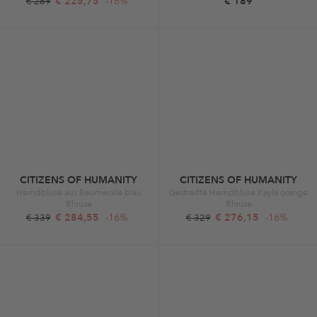
€ 225,75
-16%
€ 189
€ 269
CITIZENS OF HUMANITY
CITIZENS OF HUMANITY
Hemdbluse aus Baumwolle blau
Gestreifte Hemdbluse Kayla orange
Blouse
Blouse
€ 284,55
-16%
€ 276,15
-16%
€ 339
€ 329