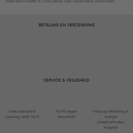
www.fashionette.nl uitsluitend naar Nederland verzenden.
BETALING EN VERZENDING
SERVICE & VEILIGHEID
Gratis Standaard
Tot 30 dagen
Koop op afbetaling &
Levering vanaf 150 €
retourrecht
overige
betaalmethoden
mogelijk