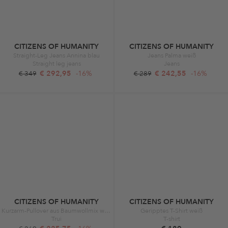
CITIZENS OF HUMANITY
CITIZENS OF HUMANITY
Straight-Leg Jeans Annina blau
Jeans Palma weiß
Straight leg jeans
Jeans
€ 292,95
-16%
€ 242,55
-16%
€ 349
€ 289
CITIZENS OF HUMANITY
CITIZENS OF HUMANITY
Kurzarm-Pullover aus Baumwollmix weiß
Geripptes T-Shirt weiß
Trui
T-shirt