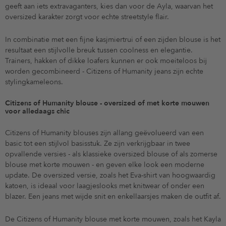
geeft aan iets extravaganters, kies dan voor de Ayla, waarvan het
oversized karakter zorgt voor echte streetstyle flair.
In combinatie met een fijne kasjmiertrui of een zijden blouse is het
resultaat een stijlvolle breuk tussen coolness en elegantie.
Trainers, hakken of dikke loafers kunnen er ook moeiteloos bij
worden gecombineerd - Citizens of Humanity jeans zijn echte
stylingkameleons.
Citizens of Humanity blouse - oversized of met korte mouwen
voor alledaags chic
Citizens of Humanity blouses zijn allang geëvolueerd van een
basic tot een stijlvol basisstuk. Ze zijn verkrijgbaar in twee
opvallende versies - als klassieke oversized blouse of als zomerse
blouse met korte mouwen - en geven elke look een moderne
update. De oversized versie, zoals het Eva-shirt van hoogwaardig
katoen, is ideaal voor laagjeslooks met knitwear of onder een
blazer. Een jeans met wijde snit en enkellaarsjes maken de outfit af.
De Citizens of Humanity blouse met korte mouwen, zoals het Kayla