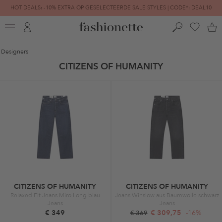
HOT DEALS: -10% EXTRA OP GESELECTEERDE SALE STYLES | CODE*: DEAL10
FINAL SALE | TOT -80% GEREDUCEERD
Designers
CITIZENS OF HUMANITY
CITIZENS OF HUMANITY
CITIZENS OF HUMANITY
Relaxed Fit Jeans Miro Long blau
Jeans Winslow aus Baumwolle schwarz
Jeans
Jeans
€ 349
€ 309,75
-16%
€ 369