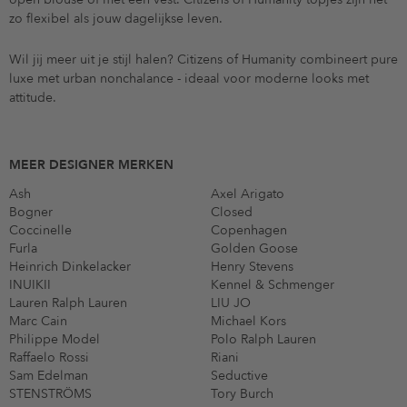
zo flexibel als jouw dagelijkse leven.
Wil jij meer uit je stijl halen? Citizens of Humanity combineert pure
luxe met urban nonchalance - ideaal voor moderne looks met
attitude.
MEER DESIGNER MERKEN
Ash
Axel Arigato
Bogner
Closed
Coccinelle
Copenhagen
Furla
Golden Goose
Heinrich Dinkelacker
Henry Stevens
INUIKII
Kennel & Schmenger
Lauren Ralph Lauren
LIU JO
Marc Cain
Michael Kors
Philippe Model
Polo Ralph Lauren
Raffaelo Rossi
Riani
Sam Edelman
Seductive
STENSTRÖMS
Tory Burch