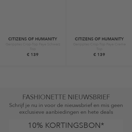
CITIZENS OF HUMANITY
CITIZENS OF HUMANITY
Geripptes Crop-Top Faye Schwarz
Geripptes Crop-Top Faye Creme
Top
Top
€ 139
€ 139
FASHIONETTE NIEUWSBRIEF
Schrijf je nu in voor de nieuwsbrief en mis geen
exclusieve aanbiedingen en hete deals
10% KORTINGSBON*