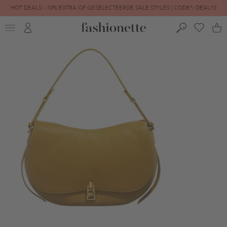
HOT DEALS: -10% EXTRA OP GESELECTEERDE SALE STYLES | CODE*: DEAL10
FINAL SALE | TOT -80% GEREDUCEERD