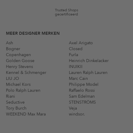
Trusted Shops
gecertificeerd
MEER DESIGNER MERKEN
Ash
Axel Arigato
Bogner
Closed
Copenhagen
Furla
Golden Goose
Heinrich Dinkelacker
Henry Stevens
INUIKII
Kennel & Schmenger
Lauren Ralph Lauren
LIU JO
Marc Cain
Michael Kors
Philippe Model
Polo Ralph Lauren
Raffaelo Rossi
Riani
Sam Edelman
Seductive
STENSTRÖMS
Tory Burch
Veja
WEEKEND Max Mara
windsor.