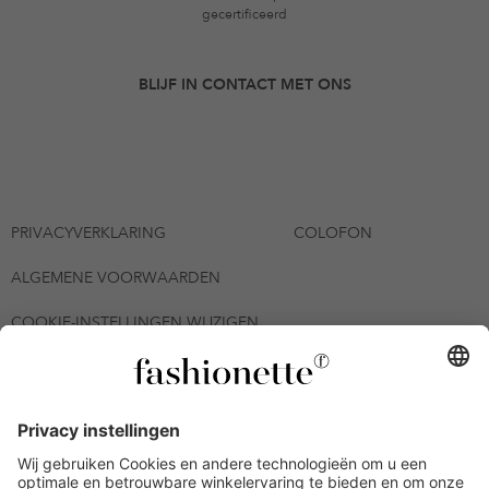
gecertificeerd
BLIJF IN CONTACT MET ONS
PRIVACYVERKLARING
COLOFON
ALGEMENE VOORWAARDEN
COOKIE-INSTELLINGEN WIJZIGEN
© 2026 - fashionette Plattform GmbH
*De kortingsbon is tot en met 12-08-2026 meerdere keren
inwisselbaar op alle artikelen op de pagina
fashionette.nl/selected-styles. De voorwaarden zoals vastgelegd in