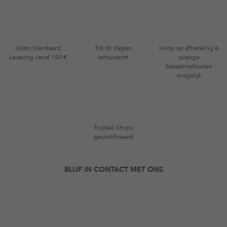
Gratis Standaard
Tot 30 dagen
Koop op afbetaling &
Levering vanaf 150 €
retourrecht
overige
betaalmethoden
mogelijk
Trusted Shops
gecertificeerd
BLIJF IN CONTACT MET ONS