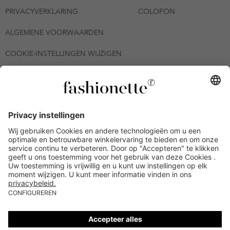
PRIVACYVERKLARING
COLOFON
ALGEMENE VOORWAARDEN
COOKIE-INSTELLINGEN WIJZIGEN
© 2026 - fashionette Plattform GmbH
*De kortingsbon is tot en met 12-08-2026 meerdere keren
inwisselbaar op alle artikelen op de pagina
fashionette.nl/selected-styles. De voorwaarden zoals vastgelegd in
artikel 9 van de algemene voorwaarden zijn van toepassing.
Bepaalde merken en artikelen kunnen uitgesloten zijn.
Kredietwaardigheid nodig. Alle prijzen inclusief btw en zonder
verzendkosten. De personen die genoemd of gepresenteerd zijn,
hebben geen van de aangeboden producten op de site
goedgekeurd of aanbevolen.