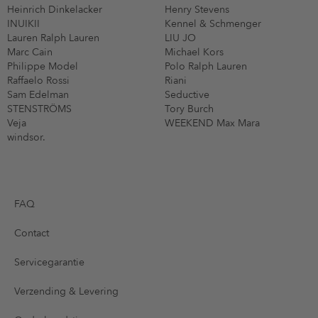
Heinrich Dinkelacker
Henry Stevens
INUIKII
Kennel & Schmenger
Lauren Ralph Lauren
LIU JO
Marc Cain
Michael Kors
Philippe Model
Polo Ralph Lauren
Raffaelo Rossi
Riani
Sam Edelman
Seductive
STENSTRÖMS
Tory Burch
Veja
WEEKEND Max Mara
windsor.
FAQ
Contact
Servicegarantie
Verzending & Levering