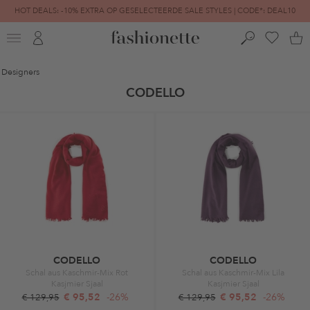
HOT DEALS: -10% EXTRA OP GESELECTEERDE SALE STYLES | CODE*: DEAL10
FINAL SALE | TOT -80% GEREDUCEERD
Designers
CODELLO
CODELLO
CODELLO
Schal aus Kaschmir-Mix Rot
Schal aus Kaschmir-Mix Lila
Kasjmier Sjaal
Kasjmier Sjaal
€ 95,52
-26%
€ 95,52
-26%
€ 129,95
€ 129,95