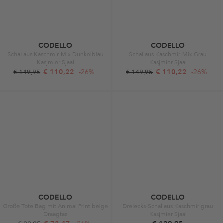
CODELLO
CODELLO
Schal aus Kaschmir-Mix Dunkelblau
Schal aus Kaschmir-Mix Grau
Kasjmier Sjaal
Kasjmier Sjaal
€ 110,22
-26%
€ 110,22
-26%
€ 149,95
€ 149,95
CODELLO
CODELLO
Große Tote Bag mit Animal Print beige
Dreiecks-Schal aus Kaschmir grau
Draagtas
Kasjmier Sjaal