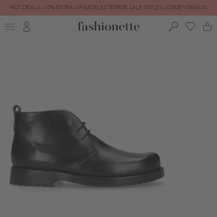
HOT DEALS: -10% EXTRA OP GESELECTEERDE SALE STYLES | CODE*: DEAL10
FINAL SALE | TOT -80% GEREDUCEERD