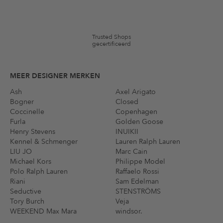
merken en artikelen kunnen zijn uitgesloten. De voorwaarden zoals
vastgelegd in §9 van de algemene voorwaarden zijn van toepassing.
Trusted Shops
gecertificeerd
MEER DESIGNER MERKEN
Ash
Axel Arigato
Bogner
Closed
Coccinelle
Copenhagen
Furla
Golden Goose
Henry Stevens
INUIKII
Kennel & Schmenger
Lauren Ralph Lauren
LIU JO
Marc Cain
Michael Kors
Philippe Model
Polo Ralph Lauren
Raffaelo Rossi
Riani
Sam Edelman
Seductive
STENSTRÖMS
Tory Burch
Veja
WEEKEND Max Mara
windsor.