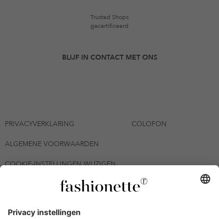
Trusted Shops
gecertificeerd
BLIJF IN CONTACT MET ONS
PRIVACYVERKLARING
COLOFON
ALGEMENE VOORWAARDEN
COOKIE-INSTELLINGEN WIJZIGEN
© 2026 - fashionette Plattform GmbH
*De kortingsbon is tot en met 12-08-2026 meerdere keren
inwisselbaar op alle artikelen op de pagina