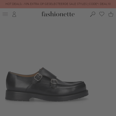
HOT DEALS: -10% EXTRA OP GESELECTEERDE SALE STYLES | CODE*: DEAL10
FINAL SALE | TOT -80% GEREDUCEERD