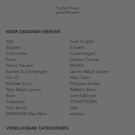
Trusted Shops
gecertificeerd
MEER DESIGNER MERKEN
Ash
Axel Arigato
Bogner
Closed
Coccinelle
Copenhagen
Furla
Golden Goose
Henry Stevens
INUIKII
Kennel & Schmenger
Lauren Ralph Lauren
LIU JO
Marc Cain
Michael Kors
Philippe Model
Polo Ralph Lauren
Raffaelo Rossi
Riani
Sam Edelman
Seductive
STENSTRÖMS
Tory Burch
Veja
WEEKEND Max Mara
windsor.
VEGELIJKBARE CATEGORIEËN