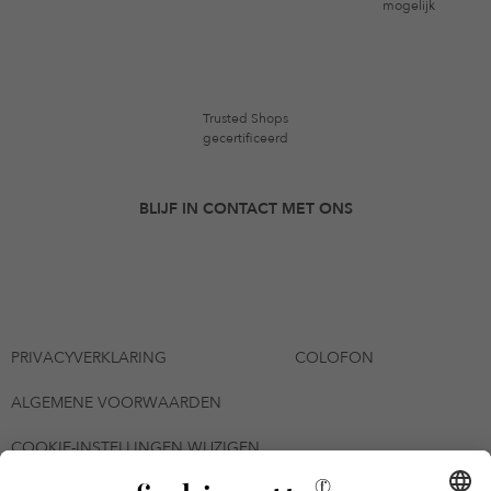
mogelijk
Trusted Shops
gecertificeerd
BLIJF IN CONTACT MET ONS
PRIVACYVERKLARING
COLOFON
ALGEMENE VOORWAARDEN
COOKIE-INSTELLINGEN WIJZIGEN