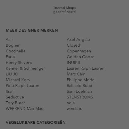
Trusted Shops
gecertificeerd
MEER DESIGNER MERKEN
Ash
Axel Arigato
Bogner
Closed
Coccinelle
Copenhagen
Furla
Golden Goose
Henry Stevens
INUIKII
Kennel & Schmenger
Lauren Ralph Lauren
LIU JO
Marc Cain
Michael Kors
Philippe Model
Polo Ralph Lauren
Raffaelo Rossi
Riani
Sam Edelman
Seductive
STENSTRÖMS
Tory Burch
Veja
WEEKEND Max Mara
windsor.
VEGELIJKBARE CATEGORIEËN