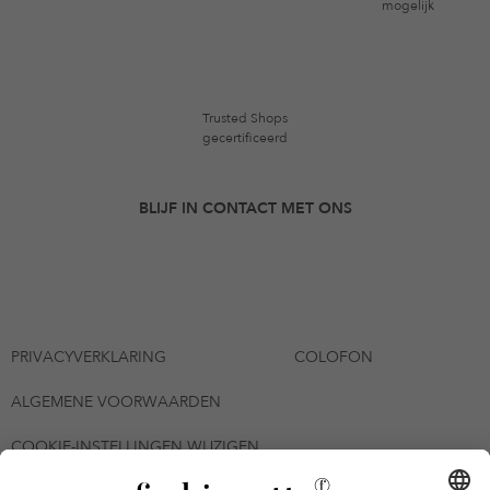
mogelijk
Trusted Shops
gecertificeerd
BLIJF IN CONTACT MET ONS
PRIVACYVERKLARING
COLOFON
ALGEMENE VOORWAARDEN
COOKIE-INSTELLINGEN WIJZIGEN