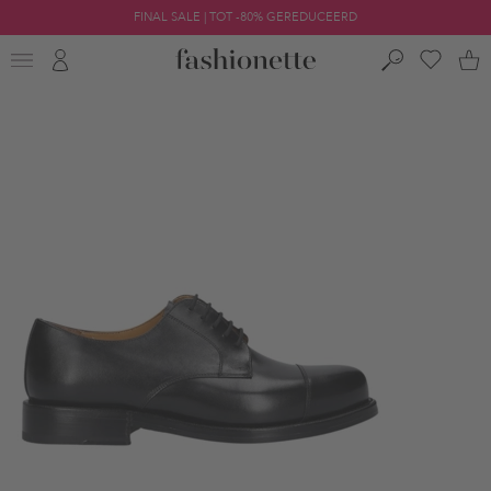
FINAL SALE | TOT -80% GEREDUCEERD