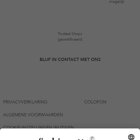
mogelijk
Trusted Shops
gecertificeerd
BLIJF IN CONTACT MET ONS
PRIVACYVERKLARING
COLOFON
ALGEMENE VOORWAARDEN
COOKIE-INSTELLINGEN WIJZIGEN