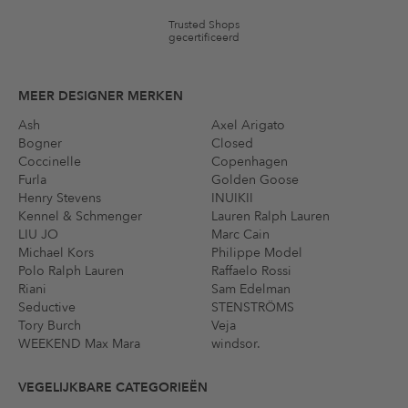
Trusted Shops
gecertificeerd
MEER DESIGNER MERKEN
Ash
Axel Arigato
Bogner
Closed
Coccinelle
Copenhagen
Furla
Golden Goose
Henry Stevens
INUIKII
Kennel & Schmenger
Lauren Ralph Lauren
LIU JO
Marc Cain
Michael Kors
Philippe Model
Polo Ralph Lauren
Raffaelo Rossi
Riani
Sam Edelman
Seductive
STENSTRÖMS
Tory Burch
Veja
WEEKEND Max Mara
windsor.
VEGELIJKBARE CATEGORIEËN