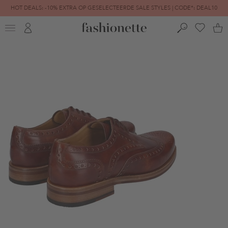
HOT DEALS: -10% EXTRA OP GESELECTEERDE SALE STYLES | CODE*: DEAL10
FINAL SALE | TOT -80% GEREDUCEERD