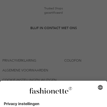
Trusted Shops
gecertificeerd
BLIJF IN CONTACT MET ONS
PRIVACYVERKLARING
COLOFON
ALGEMENE VOORWAARDEN
COOKIE-INSTELLINGEN WIJZIGEN
© 2026 - fashionette Plattform GmbH
*De kortingsbon is tot en met 12-08-2026 meerdere keren
inwisselbaar op alle artikelen op de pagina