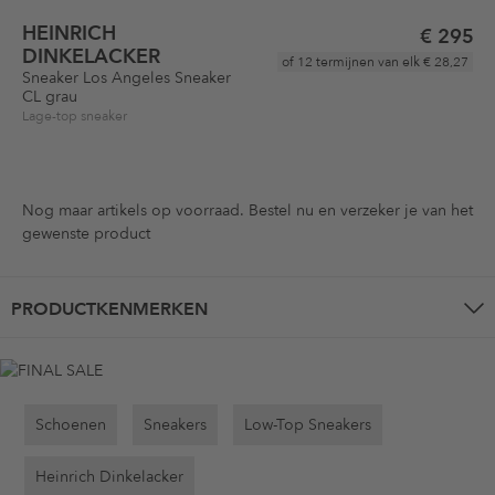
HEINRICH
€ 295
DINKELACKER
of 12 termijnen van elk
€ 28,27
Sneaker Los Angeles Sneaker
CL grau
Lage-top sneaker
Nog maar
artikels op voorraad. Bestel nu en verzeker je van het
gewenste product
PRODUCTKENMERKEN
Schoenen
Sneakers
Low-Top Sneakers
Heinrich Dinkelacker