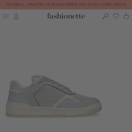
HOT DEALS: -10% EXTRA OP GESELECTEERDE SALE STYLES | CODE*: DEAL10
FINAL SALE | TOT -80% GEREDUCEERD