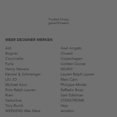
merken en artikelen kunnen zijn uitgesloten. De voorwaarden zoals
vastgelegd in §9 van de algemene voorwaarden zijn van toepassing.
Trusted Shops
gecertificeerd
MEER DESIGNER MERKEN
Ash
Axel Arigato
Bogner
Closed
Coccinelle
Copenhagen
Furla
Golden Goose
Henry Stevens
INUIKII
Kennel & Schmenger
Lauren Ralph Lauren
LIU JO
Marc Cain
Michael Kors
Philippe Model
Polo Ralph Lauren
Raffaelo Rossi
Riani
Sam Edelman
Seductive
STENSTRÖMS
Tory Burch
Veja
WEEKEND Max Mara
windsor.