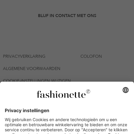
BLIJF IN CONTACT MET ONS
PRIVACYVERKLARING
COLOFON
ALGEMENE VOORWAARDEN
COOKIE-INSTELLINGEN WIJZIGEN
© 2026 - fashionette Plattform GmbH
*De kortingsbon is tot en met 12-08-2026 meerdere keren
inwisselbaar op alle artikelen op de pagina
fashionette.nl/selected-styles. De voorwaarden zoals vastgelegd in
artikel 9 van de algemene voorwaarden zijn van toepassing.