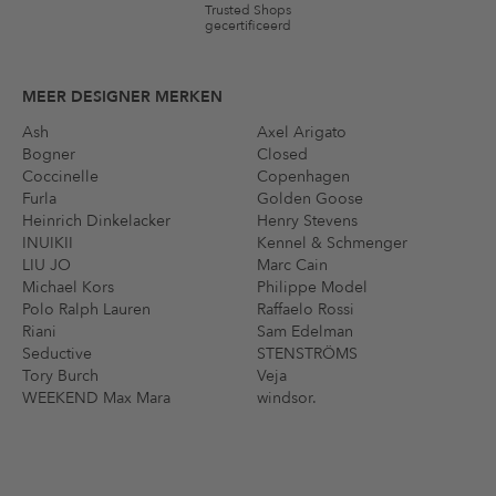
Trusted Shops
gecertificeerd
MEER DESIGNER MERKEN
Ash
Axel Arigato
Bogner
Closed
Coccinelle
Copenhagen
Furla
Golden Goose
Heinrich Dinkelacker
Henry Stevens
INUIKII
Kennel & Schmenger
LIU JO
Marc Cain
Michael Kors
Philippe Model
Polo Ralph Lauren
Raffaelo Rossi
Riani
Sam Edelman
Seductive
STENSTRÖMS
Tory Burch
Veja
WEEKEND Max Mara
windsor.