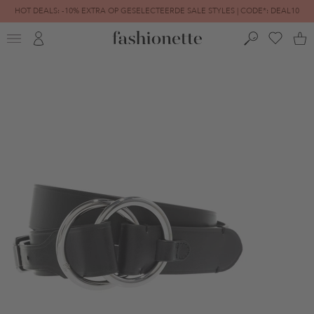
HOT DEALS: -10% EXTRA OP GESELECTEERDE SALE STYLES | CODE*: DEAL10
FINAL SALE | TOT -80% GEREDUCEERD