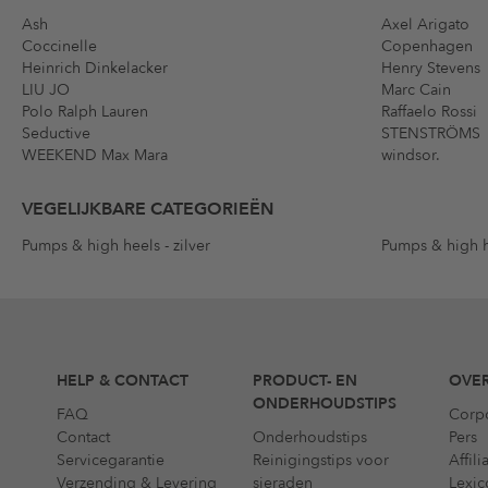
Ash
Axel Arigato
Coccinelle
Copenhagen
Heinrich Dinkelacker
Henry Stevens
LIU JO
Marc Cain
Polo Ralph Lauren
Raffaelo Rossi
Seductive
STENSTRÖMS
WEEKEND Max Mara
windsor.
VEGELIJKBARE CATEGORIEËN
Pumps & high heels - zilver
Pumps & high h
HELP & CONTACT
PRODUCT- EN
OVER
ONDERHOUDSTIPS
FAQ
Corp
Contact
Onderhoudstips
Pers
Servicegarantie
Reinigingstips voor
Affil
Verzending & Levering
sieraden
Lexic