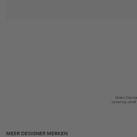
Jouw toestemming
Ik ga ermee akkoord dat The Platform Group AG mijn persoonlijke gege
winkelmandje. Deze e-mails kunnen aangepast zijn aan door mij gekochte
Waardebonvoorwaarden
*De kortingsbon is vanaf de registratie 60 dagen eenmalig geldig. Niet g
algemene voorwaarden zijn van toepassing.
Gratis Stand
Levering vanaf
MEER DESIGNER MERKEN