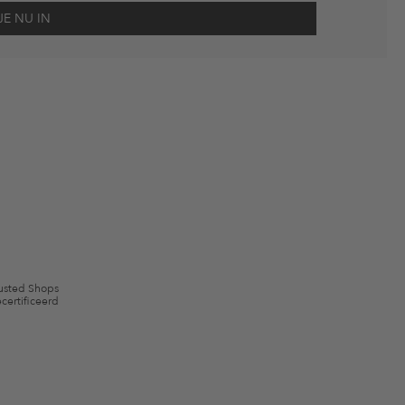
scherming
en me via e-mail herinnert aan niet bestelde artikelen in mijn
gebruik.
en kunnen zijn uitgesloten. De voorwaarden zoals vastgelegd in §9 van de
usted Shops
certificeerd