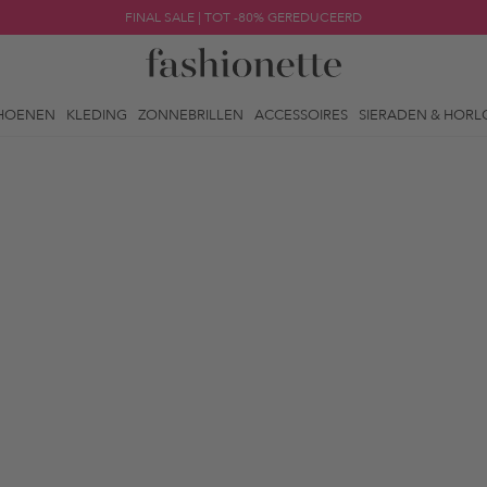
FINAL SALE | TOT -80% GEREDUCEERD
HOENEN
KLEDING
ZONNEBRILLEN
ACCESSOIRES
SIERADEN & HORL