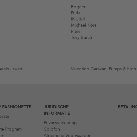
Bogner
Furla
INUIKII
Michael Kors
Riani
Tory Burch
eels - zwart
Valentino Garavani Pumps & high
 FASHIONETTE
JURIDISCHE
BETALIN
INFORMATIE
orate
Privacyverklaring
iate Program
Colofon
on
Algemene Voorwaarden