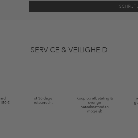
vens gebruikt voor reclamedoeleinden conform de bepalingen
inzakegegevensbe
 of bekeken artikelen. Ik kan deze toestemming altijd herroepen voor toekomstig 
SERVICE & VEILIGHEID
eldig op de categorie kleding en pre-loved artikelen. Bepaalde merken en artikel
aard
Tot 30 dagen
Koop op afbetaling &
Tr
 150 €
retourrecht
overige
ge
betaalmethoden
mogelijk