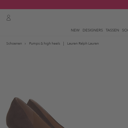
NEW
DESIGNERS
TASSEN
SC
Schoenen
Pumps & high heels
Lauren Ralph Lauren