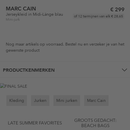
MARC CAIN
€ 299
Jerseykleid in Midi-Länge blau
of 12 termijnen van elk
€ 28,65
Mini-jurk
Nog maar
artikels op voorraad. Bestel nu en verzeker je van het
gewenste product
PRODUCTKENMERKEN
Kleding
Jurken
Mini jurken
Marc Cain
GROOTS GEDACHT:
LATE SUMMER FAVORITES
BEACH BAGS