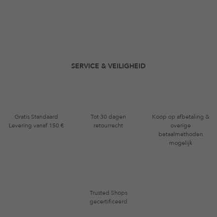
SERVICE & VEILIGHEID
Gratis Standaard
Tot 30 dagen
Koop op afbetaling &
Levering vanaf 150 €
retourrecht
overige
betaalmethoden
mogelijk
Trusted Shops
gecertificeerd