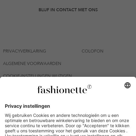
BLIJF IN CONTACT MET ONS
PRIVACYVERKLARING
COLOFON
ALGEMENE VOORWAARDEN
COOKIE-INSTELLINGEN WIJZIGEN
© 2026 - fashionette Plattform GmbH
*De kortingsbon is tot en met 06-08-2026 meerdere keren
inwisselbaar op alle artikelen op de pagina
fashionette.nl/selected-styles. De voorwaarden zoals vastgelegd in
artikel 9 van de algemene voorwaarden zijn van toepassing.
Bepaalde merken en artikelen kunnen uitgesloten zijn.