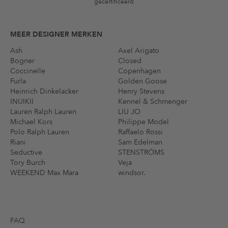
gecertificeerd
MEER DESIGNER MERKEN
Ash
Axel Arigato
Bogner
Closed
Coccinelle
Copenhagen
Furla
Golden Goose
Heinrich Dinkelacker
Henry Stevens
INUIKII
Kennel & Schmenger
Lauren Ralph Lauren
LIU JO
Michael Kors
Philippe Model
Polo Ralph Lauren
Raffaelo Rossi
Riani
Sam Edelman
Seductive
STENSTRÖMS
Tory Burch
Veja
WEEKEND Max Mara
windsor.
FAQ