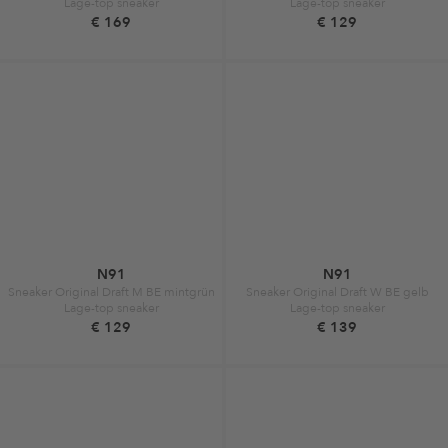
Lage-top sneaker
Lage-top sneaker
€ 169
€ 129
N91
N91
Sneaker Original Draft M BE mintgrün
Sneaker Original Draft W BE gelb
Lage-top sneaker
Lage-top sneaker
€ 129
€ 139