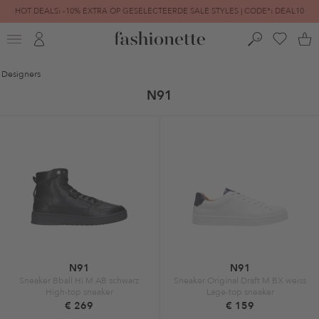
HOT DEALS: -10% EXTRA OP GESELECTEERDE SALE STYLES | CODE*: DEAL10
FINAL SALE | TOT -80% GEREDUCEERD
Designers
N91
N91
N91
Sneaker Bball Hi M AB schwarz
Sneaker Original Draft M BX weiss
High-top sneaker
Lage-top sneaker
€ 269
€ 159