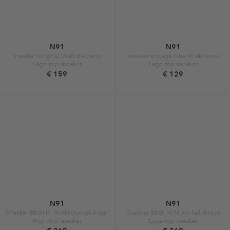
N91
N91
Sneaker Original Draft BA weiss
Sneaker Vintage One M AD weiss
Lage-top sneaker
Lage-top sneaker
€ 159
€ 129
N91
N91
Sneaker Bball Hi M AN dunkel-braun
Sneaker Bball Hi M AN hell-braun
High-top sneaker
Lage-top sneaker