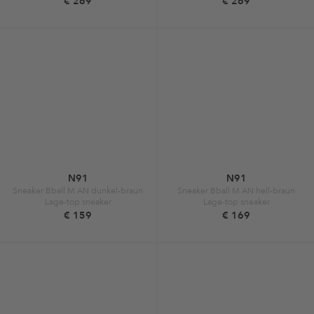
€ 269
€ 269
N91
N91
Sneaker Bball M AN dunkel-braun
Sneaker Bball M AN hell-braun
Lage-top sneaker
Lage-top sneaker
€ 159
€ 169