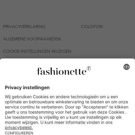
PRIVACYVERKLARING
COLOFON
ALGEMENE VOORWAARDEN
COOKIE-INSTELLINGEN WIJZIGEN
© 2026 - fashionette Plattform GmbH
*De kortingsbon is tot en met 12-08-2026 meerdere keren
inwisselbaar op alle artikelen op de pagina
fashionette.nl/selected-styles. De voorwaarden zoals vastgelegd in
artikel 9 van de algemene voorwaarden zijn van toepassing.
Bepaalde merken en artikelen kunnen uitgesloten zijn.
Kredietwaardigheid nodig. Alle prijzen inclusief btw en zonder
verzendkosten. De personen die genoemd of gepresenteerd zijn,
hebben geen van de aangeboden producten op de site
goedgekeurd of aanbevolen.