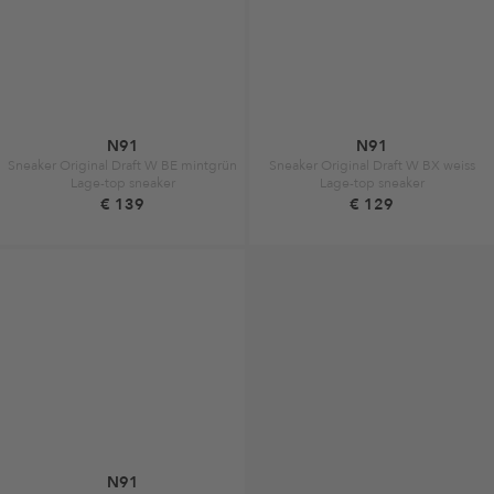
N91
N91
Sneaker Original Draft W BE mintgrün
Sneaker Original Draft W BX weiss
Lage-top sneaker
Lage-top sneaker
€ 139
€ 129
N91