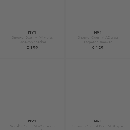
N91
N91
Sneaker Bball M AX weiss
Sneaker Court M AE grau
Lage-top sneaker
Lage-top sneaker
€ 199
€ 129
N91
N91
Sneaker Court M AX orange
Sneaker Original Draft M BE grau