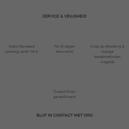
SERVICE & VEILIGHEID
Gratis Standaard
Tot 30 dagen
Koop op afbetaling &
Levering vanaf 150 €
retourrecht
overige
betaalmethoden
mogelijk
Trusted Shops
gecertificeerd
BLIJF IN CONTACT MET ONS