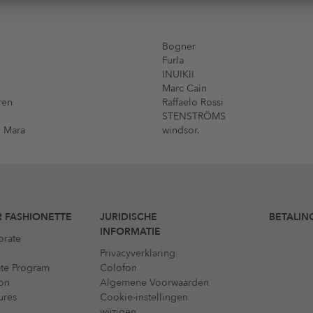
Bogner
Furla
INUIKII
Marc Cain
ren
Raffaelo Rossi
STENSTRÖMS
 Mara
windsor.
 FASHIONETTE
JURIDISCHE
BETALIN
INFORMATIE
orate
Privacyverklaring
iate Program
Colofon
on
Algemene Voorwaarden
ures
Cookie-instellingen
wijzigen