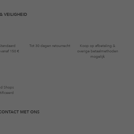
& VEILIGHEID
 Standaard
Tot 30 dagen retourrecht
Koop op afbetaling &
 vanaf 150 €
overige betaalmethoden
mogelijk
ed Shops
tificeerd
N CONTACT MET ONS