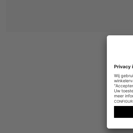
Jouw toestemming
Ik ga ermee akkoord dat The Platform Group AG mijn persoonlijke gege
winkelmandje. Deze e-mails kunnen aangepast zijn aan door mij gekochte
Waardebonvoorwaarden
*De kortingsbon is vanaf de registratie 60 dagen eenmalig geldig. Niet g
algemene voorwaarden zijn van toepassing.
Gratis Stand
Levering vanaf