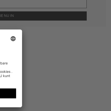
scherming
en me via e-mail herinnert aan niet bestelde artikelen in mijn
gebruik.
en kunnen zijn uitgesloten. De voorwaarden zoals vastgelegd in §9 van de
usted Shops
certificeerd