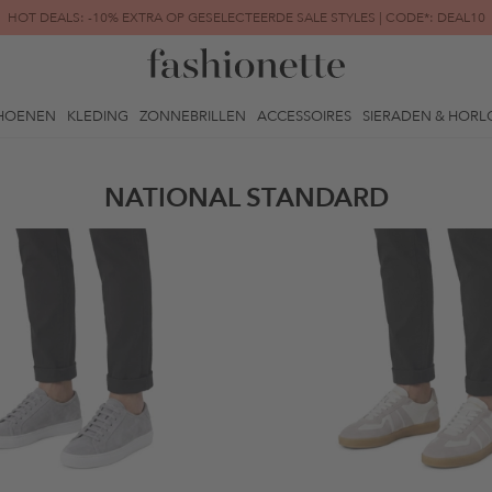
HOT DEALS: -10% EXTRA OP GESELECTEERDE SALE STYLES | CODE*: DEAL10
FINAL SALE | TOT -80% GEREDUCEERD
HOENEN
KLEDING
ZONNEBRILLEN
ACCESSOIRES
SIERADEN & HORL
NATIONAL STANDARD