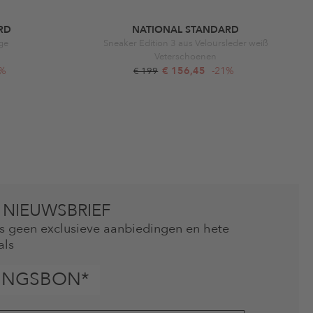
RD
NATIONAL STANDARD
ge
Sneaker Edition 3 aus Veloursleder weiß
Veterschoenen
1%
€ 156,45
-21%
€ 199
 NIEUWSBRIEF
mis geen exclusieve aanbiedingen en hete
als
INGSBON*