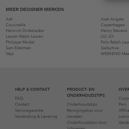
MEER DESIGNER MERKEN
Ash
Axel Arigato
Coccinelle
Copenhagen
Heinrich Dinkelacker
Henry Stevens
Lauren Ralph Lauren
LIU JO
Philippe Model
Polo Ralph Lau
Sam Edelman
Seductive
Veja
WEEKEND Max
HELP & CONTACT
PRODUCT- EN
OVER
ONDERHOUDSTIPS
FAQ
Corp
Contact
Onderhoudstips
Pers
Servicegarantie
Reinigingstips voor
Affil
Verzending & Levering
sieraden
Lexic
Onderhoudstips Voor
Vacat
Schoenen