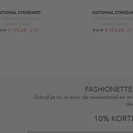
ATIONAL STANDARD
NATIONAL STANDA
neaker aus Leder grau
Sneaker aus Leder bei
Veterschoenen
Veterschoenen
€ 172,20
-21%
€ 172,20
-2
 219
€ 219
FASHIONETTE
Schrijf je nu in voor de nieuwsbrief en 
de
10% KORT