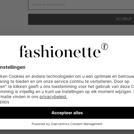
vens gebruikt voor reclamedoeleinden conform de bepalingen
inzakegegevensbe
 of bekeken artikelen. Ik kan deze toestemming altijd herroepen voor toekomstig 
SERVICE & VEILIGHEID
eldig op de categorie kleding en pre-loved artikelen. Bepaalde merken en artikel
aard
Tot 30 dagen
Koop op afbetaling &
Tr
 150 €
retourrecht
overige
ge
betaalmethoden
mogelijk