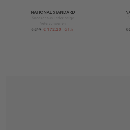
NATIONAL STANDARD
N
Sneaker aus Leder beige
S
Veterschoenen
€ 172,20
-21%
€ 219
€