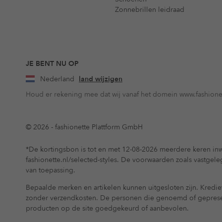
Zonnebrillen leidraad
JE BENT NU OP
Nederland
land wijzigen
Houd er rekening mee dat wij vanaf het domein www.fashionet
© 2026 - fashionette Plattform GmbH
*De kortingsbon is tot en met 12-08-2026 meerdere keren inw
fashionette.nl/selected-styles. De voorwaarden zoals vastgel
van toepassing.
Bepaalde merken en artikelen kunnen uitgesloten zijn. Krediet
zonder verzendkosten. De personen die genoemd of gepres
producten op de site goedgekeurd of aanbevolen.