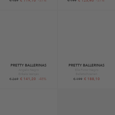
€ 119,10
-37%
€ 125,40
-37%
€ 189
€ 199
PRETTY BALLERINAS
PRETTY BALLERINAS
Angelis Negro
Ella Pictor Negro
Enkele laarsjes
Balletschoenen
€ 141,20
-48%
€ 188,10
€ 269
€ 199