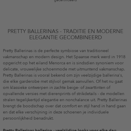
gecertificeerd
PRETTY BALLERINAS - TRADITIE EN MODERNE
ELEGANTIE GECOMBINEERD
Pretty Ballerinas is de perfecte symbiose van traditioneel
vakmanschap en modern design. Het Spaanse merk werd in 1918
opgericht op het eiland Menorca en is sindsdien synoniem voor
delicate, vrouwelijke schoenmode met uitmuntend vakmanschap.
Pretty Ballerinas is vooral bekend om zijn veelzijdige ballerina's,
die elke garderobe met stijlvol gemak aanvullen. Of het nu gaat
om klassieke ontwerpen in zachte beige- of zwarttinten of
opvallende versies met dierenprints of strikdetails - de modellen
stralen tegelijkertijd elegantie en nonchalance uit. Pretty Ballerinas
brengt de boodschap over dat comfort en stijl hand in hand gaan
en dat elke verschijning in deze schoenen je individuele
persoonlijkheid benadrukt.
Pretty Ballerinas ballerina - veelzijdige looks voor elke dag