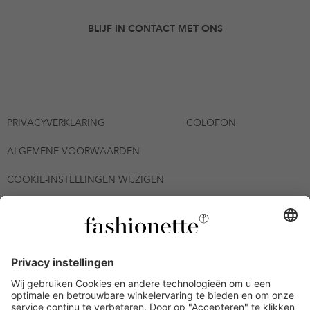
BLIJF IN CONTACT MET ONS
PRIVACYVERKLARING
COLOFON
ALGEMENE VOORWAARDEN
COOKIE-INSTELLINGEN WIJZIGEN
© 2026 - fashionette Plattform GmbH
*De kortingsbon is tot en met 06-08-2026 meerdere keren
inwisselbaar op alle artikelen op de pagina
fashionette.nl/selected-styles. De voorwaarden zoals vastgelegd in
artikel 9 van de algemene voorwaarden zijn van toepassing.
Bepaalde merken en artikelen kunnen uitgesloten zijn.