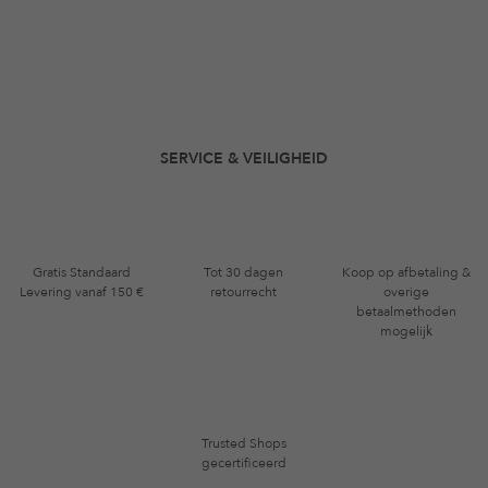
SERVICE & VEILIGHEID
Gratis Standaard
Tot 30 dagen
Koop op afbetaling &
Levering vanaf 150 €
retourrecht
overige
betaalmethoden
mogelijk
Trusted Shops
gecertificeerd