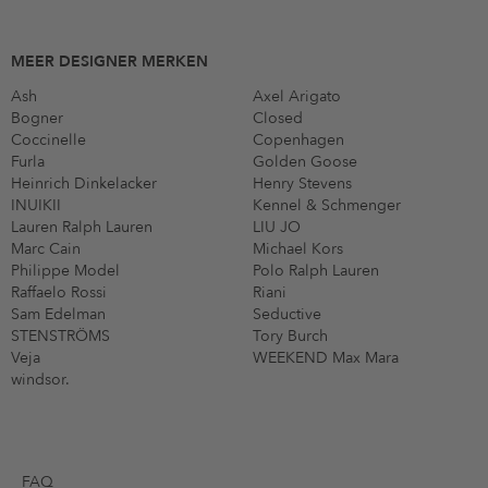
MEER DESIGNER MERKEN
Ash
Axel Arigato
Bogner
Closed
Coccinelle
Copenhagen
Furla
Golden Goose
Heinrich Dinkelacker
Henry Stevens
INUIKII
Kennel & Schmenger
Lauren Ralph Lauren
LIU JO
Marc Cain
Michael Kors
Philippe Model
Polo Ralph Lauren
Raffaelo Rossi
Riani
Sam Edelman
Seductive
STENSTRÖMS
Tory Burch
Veja
WEEKEND Max Mara
windsor.
FAQ