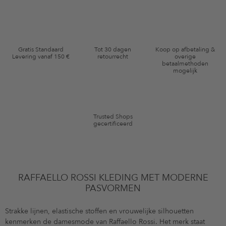
inzakegegevensbescherming
en me via e-mail herinnert aan niet
bestelde artikelen in mijn winkelmandje. Deze e-mails kunnen aangepast
zijn aan door mij gekochte of bekeken artikelen. Ik kan deze toestemming
altijd herroepen voor toekomstig gebruik.
Waardebonvoorwaarden
Gratis Standaard
Tot 30 dagen
Koop op afbetaling &
Levering vanaf 150 €
retourrecht
overige
*De kortingsbon is vanaf de registratie 60 dagen eenmalig geldig. Niet
betaalmethoden
mogelijk
geldig op de categorie kleding en pre-loved artikelen. Bepaalde merken
en artikelen kunnen zijn uitgesloten. De voorwaarden zoals vastgelegd in
§9 van de algemene voorwaarden zijn van toepassing.
Trusted Shops
gecertificeerd
RAFFAELLO ROSSI KLEDING MET MODERNE
PASVORMEN
Strakke lijnen, elastische stoffen en vrouwelijke silhouetten
kenmerken de damesmode van Raffaello Rossi. Het merk staat