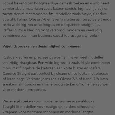
vooral bekend om hoogwaardige damesbroeken en combineert
comfortabele materialen zoals katoen-stretch, hightech-jersey en
zachte denim met moderne fits. Modellen zoals Mayla, Candice
Straight, Palina, Olessa 7/8 en Sventy sluiten aan bij actuele trends
zoals wide leg, verkorte lengtes en ontspannen straight fits.
Raffaello Rossi kleding oogt verzorgd, modern en veelzijdig
combineerbaar – van business casual tot rustige city looks.
Vrijetijdsbroeken en denim stijlvol combineren
Rustige kleuren en precieze pasvormen maken veel modellen
veelzijdig draagbaar. Een wide-leg-broek zoals Mayla combineert
mooi met fijngebreide knitwear, een korte blazer en loafers.
Candice Straight past perfect bij cleane office looks met blouses
of leren bags. Verkorte jeans zoals Olessa 7/8 of Hanni 7/8 laten
sneakers, slingbacks en smalle boots sterker uitkomen en zorgen
voor moderne proporties.
Wide-leg-broeken voor moderne business-casual-looks
Straight-fit-modellen voor rustige en heldere silhouetten
7/8-jeans voor zichtbare schoenen en moderne lengtes