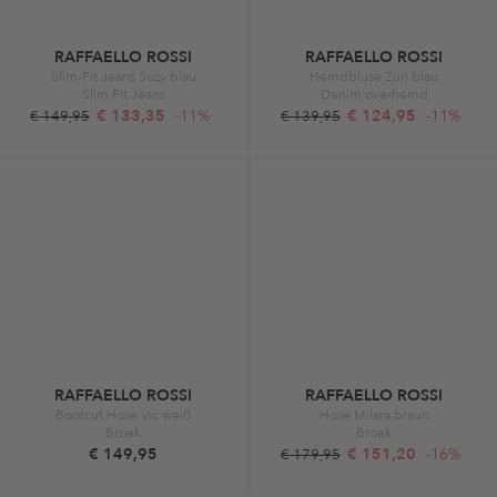
RAFFAELLO ROSSI
RAFFAELLO ROSSI
Slim-Fit Jeans Suzy blau
Hemdbluse Zuri blau
Slim Fit Jeans
Denim overhemd
€ 133,35
-11%
€ 124,95
-11%
€ 149,95
€ 139,95
RAFFAELLO ROSSI
RAFFAELLO ROSSI
Bootcut Hose Vic weiß
Hose Milara braun
Broek
Broek
€ 149,95
€ 151,20
-16%
€ 179,95