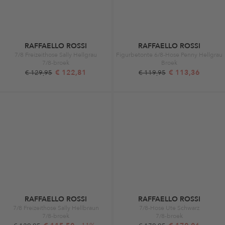
RAFFAELLO ROSSI
RAFFAELLO ROSSI
7/8 Freizeithose Sally Hellgrau
Figurbetonte 6/8-Hose Penny Hellgrau
7/8-broek
Broek
€ 122,81
€ 113,36
€ 129,95
€ 119,95
RAFFAELLO ROSSI
RAFFAELLO ROSSI
7/8 Freizeithose Sally Hellbraun
7/8-Hose Ute Schwarz
7/8-broek
7/8-broek