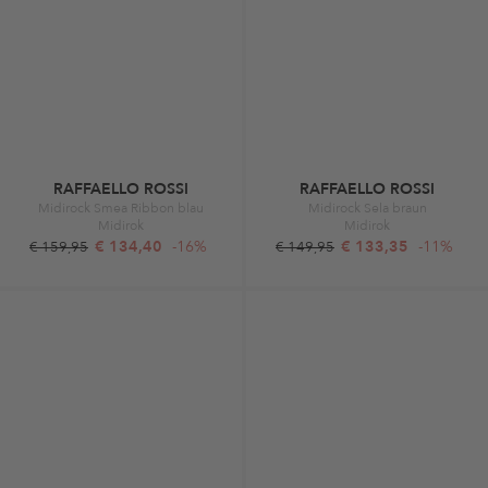
RAFFAELLO ROSSI
RAFFAELLO ROSSI
Midirock Smea Ribbon blau
Midirock Sela braun
Midirok
Midirok
€ 134,40
-16%
€ 133,35
-11%
€ 159,95
€ 149,95