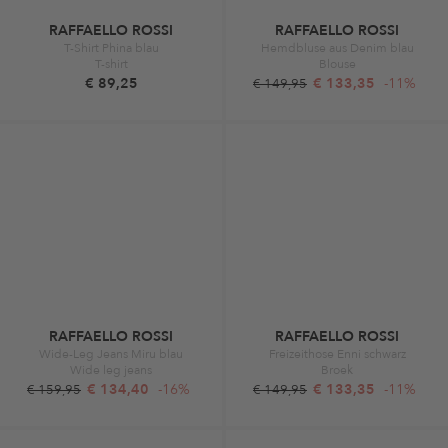
RAFFAELLO ROSSI
RAFFAELLO ROSSI
T-Shirt Phina blau
Hemdbluse aus Denim blau
T-shirt
Blouse
€ 89,25
€ 133,35
-11%
€ 149,95
RAFFAELLO ROSSI
RAFFAELLO ROSSI
Wide-Leg Jeans Miru blau
Freizeithose Enni schwarz
Wide leg jeans
Broek
€ 134,40
-16%
€ 133,35
-11%
€ 159,95
€ 149,95