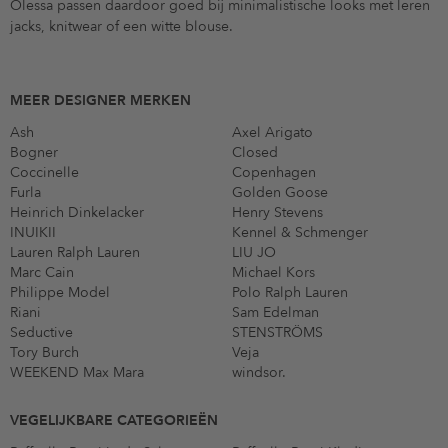
Olessa passen daardoor goed bij minimalistische looks met leren
jacks, knitwear of een witte blouse.
MEER DESIGNER MERKEN
Ash
Axel Arigato
Bogner
Closed
Coccinelle
Copenhagen
Furla
Golden Goose
Heinrich Dinkelacker
Henry Stevens
INUIKII
Kennel & Schmenger
Lauren Ralph Lauren
LIU JO
Marc Cain
Michael Kors
Philippe Model
Polo Ralph Lauren
Riani
Sam Edelman
Seductive
STENSTRÖMS
Tory Burch
Veja
WEEKEND Max Mara
windsor.
VEGELIJKBARE CATEGORIEËN