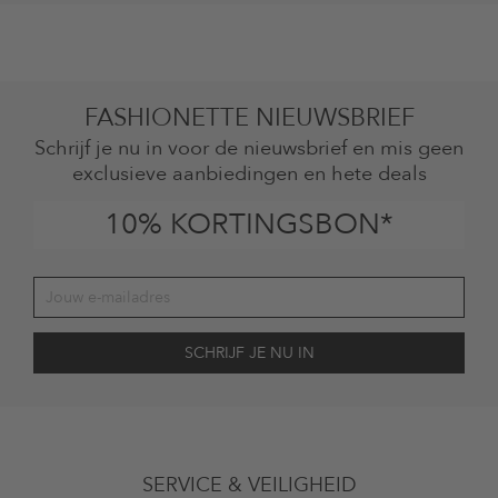
FASHIONETTE NIEUWSBRIEF
Schrijf je nu in voor de nieuwsbrief en mis geen
exclusieve aanbiedingen en hete deals
10% KORTINGSBON*
Jouw toestemming
Ik ga ermee akkoord dat The Platform Group AG mijn persoonlijke
SERVICE & VEILIGHEID
gegevens gebruikt voor reclamedoeleinden conform de bepalingen