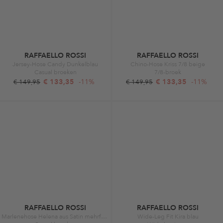
RAFFAELLO ROSSI
RAFFAELLO ROSSI
Jersey-Hose Candy Dunkelblau
Chino-Hose Kriss 7/8 beige
Casual broeken
7/8-broek
€ 133,35
-11%
€ 133,35
-11%
€ 149,95
€ 149,95
RAFFAELLO ROSSI
RAFFAELLO ROSSI
Marlenehose Helena aus Satin mehrfarbig
Wide-Leg Fit Kira blau