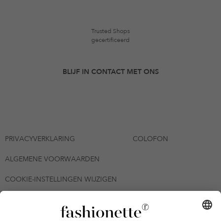
Trusted Shops
gecertificeerd
BLIJF IN CONTACT MET ONS
PRIVACYVERKLARING
COLOFON
ALGEMENE VOORWAARDEN
COOKIE-INSTELLINGEN WIJZIGEN
© 2026 - fashionette Plattform GmbH