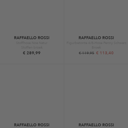
RAFFAELLO ROSSI
RAFFAELLO ROSSI
Stoffhose Noa Natur
Figurbetonte 6/8-Hose Penny Schwarz
Stoffen broek
Broek
€ 289,99
€ 113,40
€ 119,95
RAFFAELLO ROSSI
RAFFAELLO ROSSI