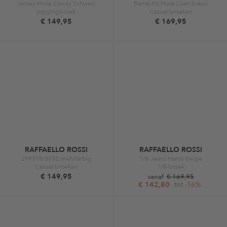
Jersey-Hose Candy Schwarz
Barrel-Fit Hose Lisan braun
joggingbroek
Casual broeken
€ 149,95
€ 169,95
RAFFAELLO ROSSI
RAFFAELLO ROSSI
299378/3032 mehrfarbig
7/8-Jeans Hanni beige
Casual broeken
7/8-broek
€ 149,95
vanaf
€ 169,95
€ 142,80
tot -16%