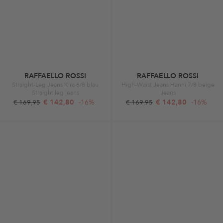
RAFFAELLO ROSSI
RAFFAELLO ROSSI
Straight-Leg Jeans Kira 6/8 blau
High-Waist Jeans Hanni 7/8 beige
Straight leg jeans
Jeans
€ 142,80
-16%
€ 142,80
-16%
€ 169,95
€ 169,95