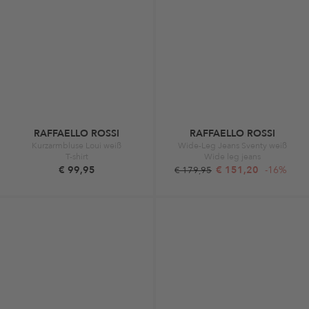
RAFFAELLO ROSSI
RAFFAELLO ROSSI
Kurzarmbluse Loui weiß
Wide-Leg Jeans Sventy weiß
T-shirt
Wide leg jeans
€ 99,95
€ 151,20
-16%
€ 179,95