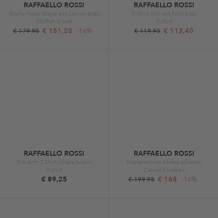
RAFFAELLO ROSSI
RAFFAELLO ROSSI
Weite Hose Mayla aus Leinen blau
T-Shirt Grit mit Print blau
Stoffen broek
T-shirt
€ 151,20
-16%
€ 113,40
€ 179,95
€ 119,95
RAFFAELLO ROSSI
RAFFAELLO ROSSI
3/4-Arm T-Shirt Grazia braun
Marlenehose Malea schwarz
T-shirt
Casual broeken
€ 89,25
€ 168
-16%
€ 199,95