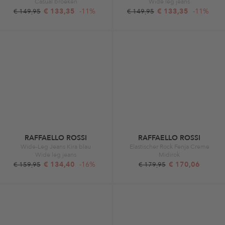
Casual broeken
Wide leg jeans
€ 133,35
-11%
€ 133,35
-11%
€ 149,95
€ 149,95
RAFFAELLO ROSSI
RAFFAELLO ROSSI
Wide-Leg Jeans Kira blau
Elastischer Rock Fenja Creme
Wide leg jeans
Midirok
€ 134,40
-16%
€ 170,06
€ 159,95
€ 179,95