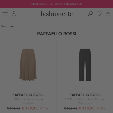
FINAL SALE | TOT -80% GEREDUCEERD
Designers
RAFFAELLO ROSSI
RAFFAELLO ROSSI
RAFFAELLO ROSSI
Midirock Smea braun
7/8 Freizeithose Sally Schwarz
Midirok
7/8-broek
€ 133,35
-11%
€ 113,36
-13%
€ 149,95
€ 129,95