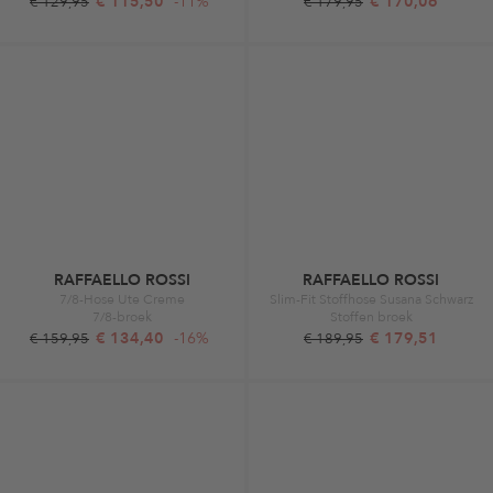
€ 115,50
-11%
€ 170,06
€ 129,95
€ 179,95
RAFFAELLO ROSSI
RAFFAELLO ROSSI
7/8-Hose Ute Creme
Slim-Fit Stoffhose Susana Schwarz
7/8-broek
Stoffen broek
€ 134,40
-16%
€ 179,51
€ 159,95
€ 189,95