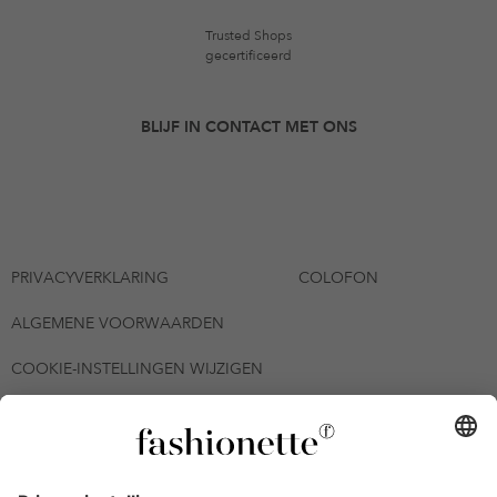
Trusted Shops
gecertificeerd
BLIJF IN CONTACT MET ONS
PRIVACYVERKLARING
COLOFON
ALGEMENE VOORWAARDEN
COOKIE-INSTELLINGEN WIJZIGEN
© 2026 - fashionette Plattform GmbH
*De kortingsbon is tot en met 12-08-2026 meerdere keren
inwisselbaar op alle artikelen op de pagina