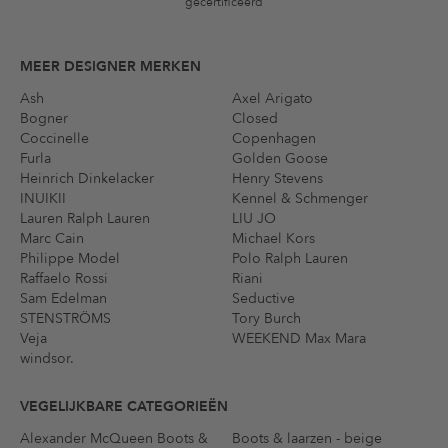
gecertificeerd
MEER DESIGNER MERKEN
Ash
Axel Arigato
Bogner
Closed
Coccinelle
Copenhagen
Furla
Golden Goose
Heinrich Dinkelacker
Henry Stevens
INUIKII
Kennel & Schmenger
Lauren Ralph Lauren
LIU JO
Marc Cain
Michael Kors
Philippe Model
Polo Ralph Lauren
Raffaelo Rossi
Riani
Sam Edelman
Seductive
STENSTRÖMS
Tory Burch
Veja
WEEKEND Max Mara
windsor.
VEGELIJKBARE CATEGORIEËN
Alexander McQueen Boots &
Boots & laarzen - beige