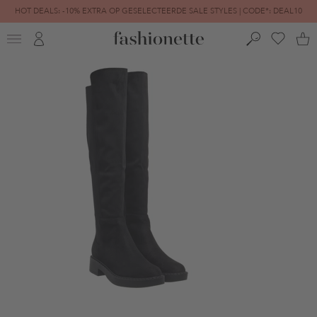
HOT DEALS: -10% EXTRA OP GESELECTEERDE SALE STYLES | CODE*: DEAL10
FINAL SALE | TOT -80% GEREDUCEERD