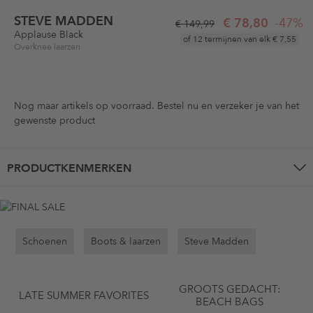
STEVE MADDEN
€ 78,80
-47%
€ 149,99
Applause Black
of 12 termijnen van elk
€ 7,55
Overknee laarzen
Nog maar
artikels op voorraad. Bestel nu en verzeker je van het
gewenste product
PRODUCTKENMERKEN
Schoenen
Boots & laarzen
Steve Madden
GROOTS GEDACHT:
LATE SUMMER FAVORITES
BEACH BAGS