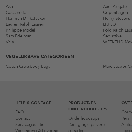
Ash
Axel Arigato
Coccinelle
Copenhagen
Heinrich Dinkelacker
Henry Stevens
Lauren Ralph Lauren
LIU JO
Philippe Model
Polo Ralph Lau
Sam Edelman
Seductive
Veja
WEEKEND Max
VEGELIJKBARE CATEGORIEËN
Coach Crossbody bags
Marc Jacobs C
HELP & CONTACT
PRODUCT- EN
OVER
ONDERHOUDSTIPS
FAQ
Corp
Contact
Onderhoudstips
Pers
Servicegarantie
Reinigingstips voor
Affil
Verzending & Levering
sieraden
Lexic