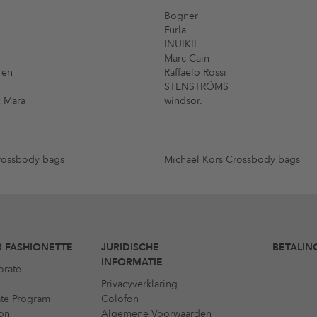
Bogner
Furla
INUIKII
Marc Cain
ren
Raffaelo Rossi
STENSTRÖMS
 Mara
windsor.
rossbody bags
Michael Kors Crossbody bags
 FASHIONETTE
JURIDISCHE
BETALIN
INFORMATIE
orate
Privacyverklaring
iate Program
Colofon
on
Algemene Voorwaarden