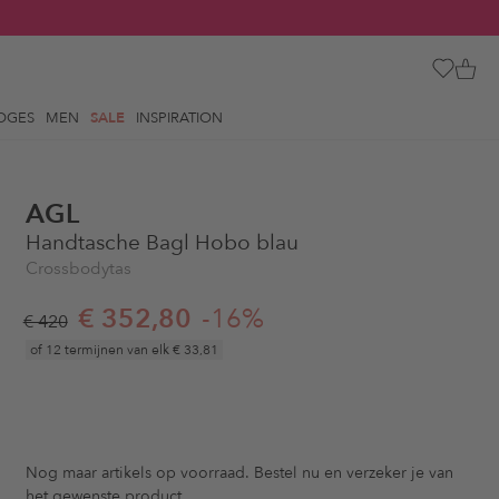
OGES
MEN
SALE
INSPIRATION
AGL
Handtasche Bagl Hobo blau
Crossbodytas
€ 352,80
-16%
€ 420
of 12 termijnen van elk
€ 33,81
Nog maar
artikels op voorraad. Bestel nu en verzeker je van
het gewenste product