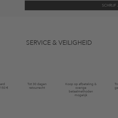
vens gebruikt voor reclamedoeleinden conform de bepalingen
inzakegegevensbe
 of bekeken artikelen. Ik kan deze toestemming altijd herroepen voor toekomstig 
SERVICE & VEILIGHEID
eldig op de categorie kleding en pre-loved artikelen. Bepaalde merken en artikel
aard
Tot 30 dagen
Koop op afbetaling &
Tr
 150 €
retourrecht
overige
ge
betaalmethoden
mogelijk