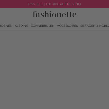
FINAL SALE | TOT -80% GEREDUCEERD
HOENEN
KLEDING
ZONNEBRILLEN
ACCESSOIRES
SIERADEN & HORL