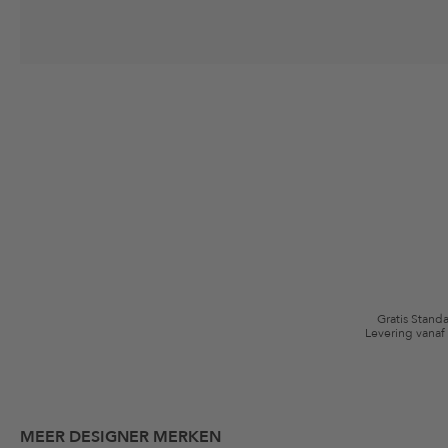
Jouw toestemming
Ik ga ermee akkoord dat The Platform Group AG mijn persoonlijke gege
winkelmandje. Deze e-mails kunnen aangepast zijn aan door mij gekochte
Waardebonvoorwaarden
*De kortingsbon is vanaf de registratie 60 dagen eenmalig geldig. Niet g
algemene voorwaarden zijn van toepassing.
Gratis Stand
Levering vanaf
MEER DESIGNER MERKEN