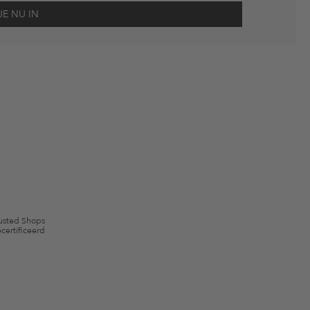
scherming
en me via e-mail herinnert aan niet bestelde artikelen in mijn
gebruik.
en kunnen zijn uitgesloten. De voorwaarden zoals vastgelegd in §9 van de
usted Shops
certificeerd