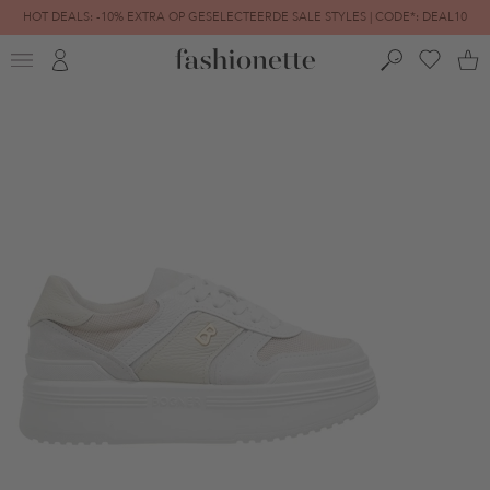
HOT DEALS: -10% EXTRA OP GESELECTEERDE SALE STYLES | CODE*: DEAL10
FINAL SALE | TOT -80% GEREDUCEERD