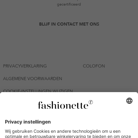
gecertificeerd
BLIJF IN CONTACT MET ONS
PRIVACYVERKLARING
COLOFON
ALGEMENE VOORWAARDEN
COOKIE-INSTELLINGEN WIJZIGEN
© 2026 - fashionette Plattform GmbH
*De kortingsbon is tot en met 12-08-2026 meerdere keren
inwisselbaar op alle artikelen op de pagina
fashionette.nl/selected-styles. De voorwaarden zoals vastgelegd in