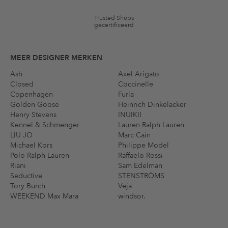
Trusted Shops
gecertificeerd
MEER DESIGNER MERKEN
Ash
Axel Arigato
Closed
Coccinelle
Copenhagen
Furla
Golden Goose
Heinrich Dinkelacker
Henry Stevens
INUIKII
Kennel & Schmenger
Lauren Ralph Lauren
LIU JO
Marc Cain
Michael Kors
Philippe Model
Polo Ralph Lauren
Raffaelo Rossi
Riani
Sam Edelman
Seductive
STENSTRÖMS
Tory Burch
Veja
WEEKEND Max Mara
windsor.