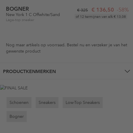
BOGNER
€ 136,50
-58%
€ 325
New York 1 C Offwhite/Sand
of 12 termijnen van elk
€ 13,08
Lage-top sneaker
Nog maar
artikels op voorraad. Bestel nu en verzeker je van het
gewenste product
PRODUCTKENMERKEN
Schoenen
Sneakers
Low-Top Sneakers
Bogner