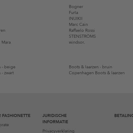
Bogner
Furla
INUIKII
Marc Cain
ren
Raffaelo Rossi
STENSTRÖMS
 Mara
windsor.
 - beige
Boots & laarzen - bruin
 - zwart
Copenhagen Boots & laarzen
 FASHIONETTE
JURIDISCHE
BETALIN
INFORMATIE
orate
Privacyverklaring