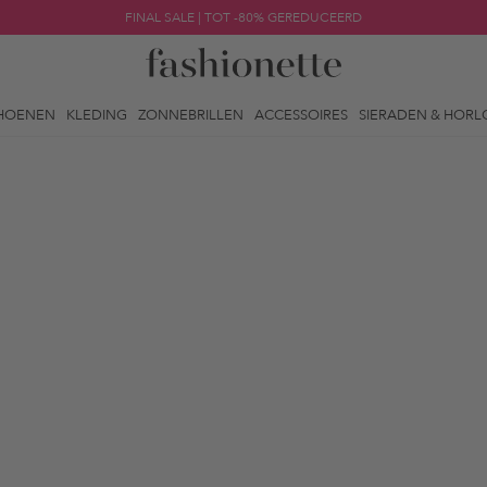
FINAL SALE | TOT -80% GEREDUCEERD
HOENEN
KLEDING
ZONNEBRILLEN
ACCESSOIRES
SIERADEN & HORL