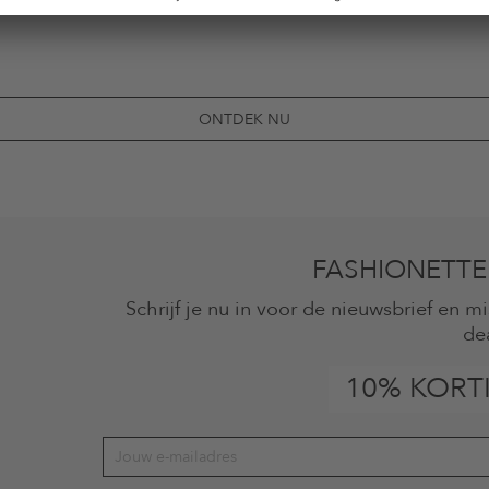
ONTDEK NU
FASHIONETTE
Schrijf je nu in voor de nieuwsbrief en 
de
10% KORT