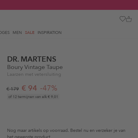
OGES
MEN
SALE
INSPIRATION
DR. MARTENS
Boury Vintage Taupe
Laarzen met vetersluiting
€ 94
-47%
€ 179
of 12 termijnen van elk
€ 9,01
Nog maar
artikels op voorraad. Bestel nu en verzeker je van
het gewenste product