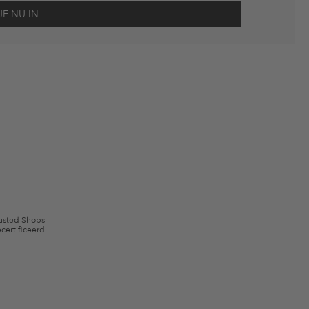
scherming
en me via e-mail herinnert aan niet bestelde artikelen in mijn
gebruik.
en kunnen zijn uitgesloten. De voorwaarden zoals vastgelegd in §9 van de
usted Shops
certificeerd