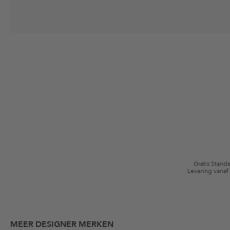
Jouw toestemming
Ik ga ermee akkoord dat The Platform Group AG mijn persoonlijke gege
winkelmandje. Deze e-mails kunnen aangepast zijn aan door mij gekochte
Waardebonvoorwaarden
*De kortingsbon is vanaf de registratie 60 dagen eenmalig geldig. Niet g
algemene voorwaarden zijn van toepassing.
Gratis Stand
Levering vanaf
MEER DESIGNER MERKEN