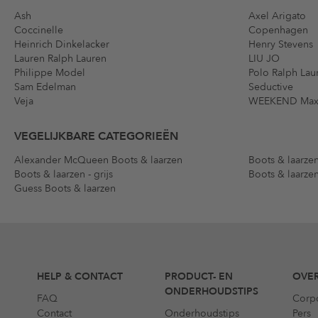
Ash
Axel Arigato
Coccinelle
Copenhagen
Heinrich Dinkelacker
Henry Stevens
Lauren Ralph Lauren
LIU JO
Philippe Model
Polo Ralph Lau
Sam Edelman
Seductive
Veja
WEEKEND Max
VEGELIJKBARE CATEGORIEËN
Alexander McQueen Boots & laarzen
Boots & laarzen
Boots & laarzen - grijs
Boots & laarzen
Guess Boots & laarzen
HELP & CONTACT
PRODUCT- EN
OVER
ONDERHOUDSTIPS
FAQ
Corp
Contact
Onderhoudstips
Pers