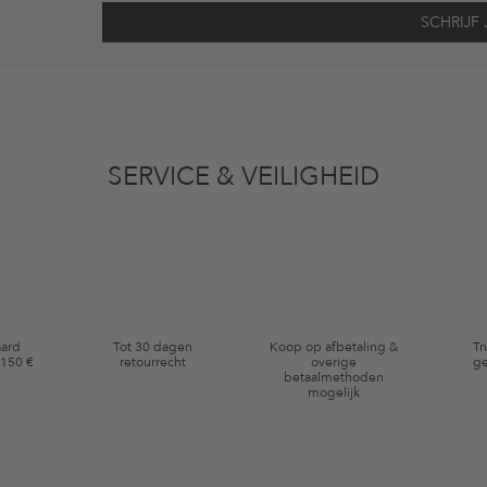
vens gebruikt voor reclamedoeleinden conform de bepalingen
inzakegegevensbe
 of bekeken artikelen. Ik kan deze toestemming altijd herroepen voor toekomstig 
SERVICE & VEILIGHEID
eldig op de categorie kleding en pre-loved artikelen. Bepaalde merken en artikel
aard
Tot 30 dagen
Koop op afbetaling &
Tr
 150 €
retourrecht
overige
ge
betaalmethoden
mogelijk