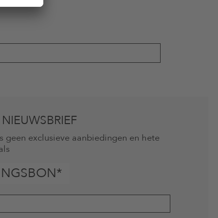
 NIEUWSBRIEF
mis geen exclusieve aanbiedingen en hete
als
INGSBON*