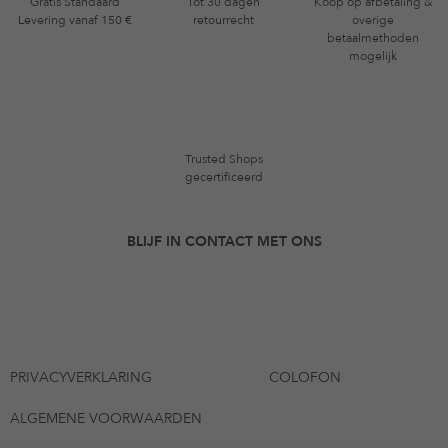
Gratis Standaard
Tot 30 dagen
Koop op afbetaling &
Levering vanaf 150 €
retourrecht
overige
betaalmethoden
mogelijk
Trusted Shops
gecertificeerd
BLIJF IN CONTACT MET ONS
PRIVACYVERKLARING
COLOFON
ALGEMENE VOORWAARDEN