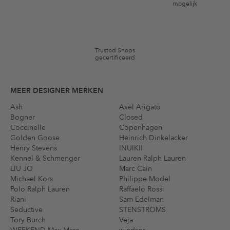
mogelijk
Niet geldig op de categorie kleding en pre-loved artikelen. Bepaalde
merken en artikelen kunnen zijn uitgesloten. De voorwaarden zoals
vastgelegd in §9 van de algemene voorwaarden zijn van toepassing.
Trusted Shops
gecertificeerd
MEER DESIGNER MERKEN
Ash
Axel Arigato
Bogner
Closed
Coccinelle
Copenhagen
Golden Goose
Heinrich Dinkelacker
Henry Stevens
INUIKII
Kennel & Schmenger
Lauren Ralph Lauren
LIU JO
Marc Cain
Michael Kors
Philippe Model
Polo Ralph Lauren
Raffaelo Rossi
Riani
Sam Edelman
Seductive
STENSTRÖMS
Tory Burch
Veja