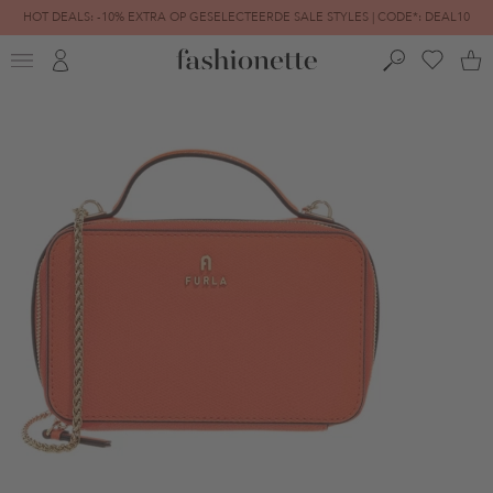
HOT DEALS: -10% EXTRA OP GESELECTEERDE SALE STYLES | CODE*: DEAL10
FINAL SALE | TOT -80% GEREDUCEERD