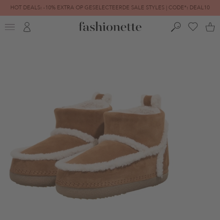
HOT DEALS: -10% EXTRA OP GESELECTEERDE SALE STYLES | CODE*: DEAL10
FINAL SALE | TOT -80% GEREDUCEERD