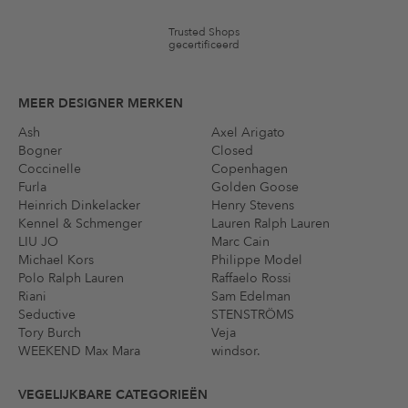
Trusted Shops
gecertificeerd
MEER DESIGNER MERKEN
Ash
Axel Arigato
Bogner
Closed
Coccinelle
Copenhagen
Furla
Golden Goose
Heinrich Dinkelacker
Henry Stevens
Kennel & Schmenger
Lauren Ralph Lauren
LIU JO
Marc Cain
Michael Kors
Philippe Model
Polo Ralph Lauren
Raffaelo Rossi
Riani
Sam Edelman
Seductive
STENSTRÖMS
Tory Burch
Veja
WEEKEND Max Mara
windsor.
VEGELIJKBARE CATEGORIEËN