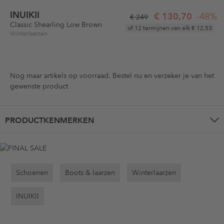
INUIKII
€ 130,70
-48%
€ 249
Classic Shearling Low Brown
of 12 termijnen van elk
€ 12,53
Winterlaarzen
Nog maar
artikels op voorraad. Bestel nu en verzeker je van het
gewenste product
PRODUCTKENMERKEN
Schoenen
Boots & laarzen
Winterlaarzen
INUIKII