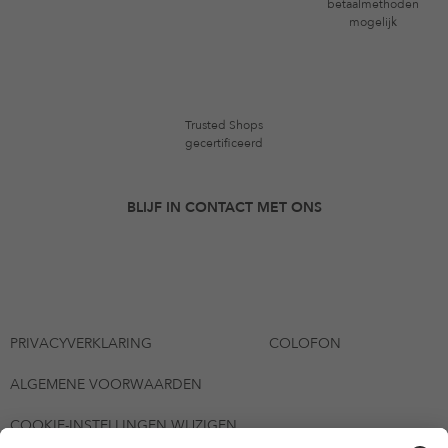
betaalmethoden
mogelijk
Trusted Shops
gecertificeerd
BLIJF IN CONTACT MET ONS
PRIVACYVERKLARING
COLOFON
ALGEMENE VOORWAARDEN
COOKIE-INSTELLINGEN WIJZIGEN