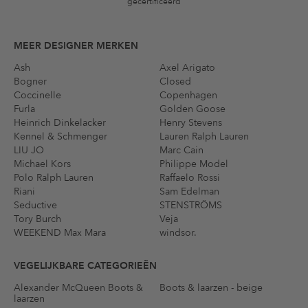
gecertificeerd
MEER DESIGNER MERKEN
Ash
Axel Arigato
Bogner
Closed
Coccinelle
Copenhagen
Furla
Golden Goose
Heinrich Dinkelacker
Henry Stevens
Kennel & Schmenger
Lauren Ralph Lauren
LIU JO
Marc Cain
Michael Kors
Philippe Model
Polo Ralph Lauren
Raffaelo Rossi
Riani
Sam Edelman
Seductive
STENSTRÖMS
Tory Burch
Veja
WEEKEND Max Mara
windsor.
VEGELIJKBARE CATEGORIEËN
Alexander McQueen Boots &
Boots & laarzen - beige
laarzen