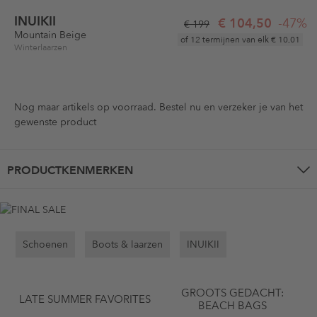
INUIKII
€ 104,50
-47%
€ 199
Mountain Beige
of 12 termijnen van elk
€ 10,01
Winterlaarzen
Nog maar
artikels op voorraad. Bestel nu en verzeker je van het
gewenste product
PRODUCTKENMERKEN
Schoenen
Boots & laarzen
INUIKII
GROOTS GEDACHT:
LATE SUMMER FAVORITES
BEACH BAGS