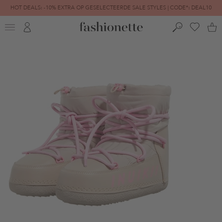
HOT DEALS: -10% EXTRA OP GESELECTEERDE SALE STYLES | CODE*: DEAL10
FINAL SALE | TOT -80% GEREDUCEERD