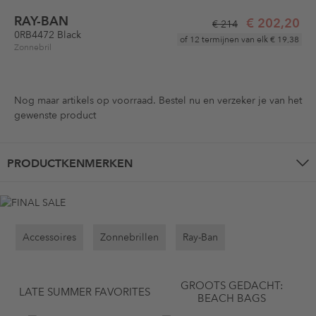
RAY-BAN
€ 202,20
€ 214
0RB4472 Black
of 12 termijnen van elk
€ 19,38
Zonnebril
Nog maar
artikels op voorraad. Bestel nu en verzeker je van het
gewenste product
PRODUCTKENMERKEN
Accessoires
Zonnebrillen
Ray-Ban
GROOTS GEDACHT:
LATE SUMMER FAVORITES
BEACH BAGS