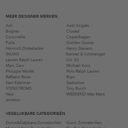
MEER DESIGNER MERKEN
Ash
Axel Arigato
Bogner
Closed
Coccinelle
Copenhagen
Furla
Golden Goose
Heinrich Dinkelacker
Henry Stevens
INUIKII
Kennel & Schmenger
Lauren Ralph Lauren
LIU JO
Marc Cain
Michael Kors
Philippe Model
Polo Ralph Lauren
Raffaelo Rossi
Riani
Sam Edelman
Seductive
STENSTRÖMS
Tory Burch
Veja
WEEKEND Max Mara
windsor.
VEGELIJKBARE CATEGORIEËN
Dolce&Gabbana Zonnebrillen
Gucci Zonnebrillen