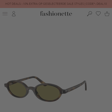
HOT DEALS: -10% EXTRA OP GESELECTEERDE SALE STYLES | CODE*: DEAL10
FINAL SALE | TOT -80% GEREDUCEERD