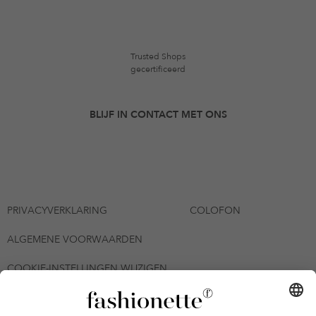
Trusted Shops
gecertificeerd
BLIJF IN CONTACT MET ONS
PRIVACYVERKLARING
COLOFON
ALGEMENE VOORWAARDEN
COOKIE-INSTELLINGEN WIJZIGEN
© 2026 - fashionette Plattform GmbH