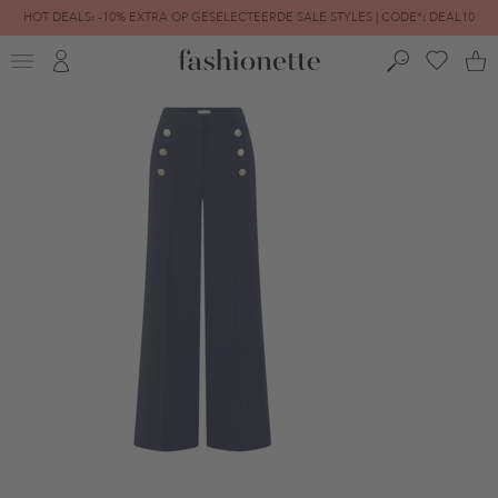
HOT DEALS: -10% EXTRA OP GESELECTEERDE SALE STYLES | CODE*: DEAL10
FINAL SALE | TOT -80% GEREDUCEERD