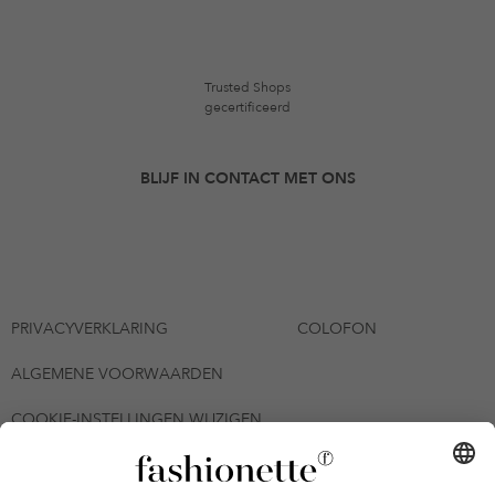
Trusted Shops
gecertificeerd
BLIJF IN CONTACT MET ONS
PRIVACYVERKLARING
COLOFON
ALGEMENE VOORWAARDEN
COOKIE-INSTELLINGEN WIJZIGEN
© 2026 - fashionette Plattform GmbH