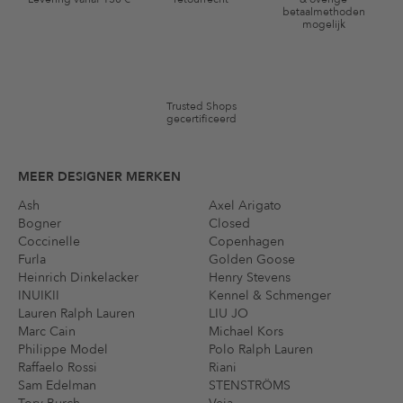
*De kortingsbon is vanaf de registratie 60 dagen eenmalig geldig.
betaalmethoden
mogelijk
Niet geldig op de categorie kleding en pre-loved artikelen. Bepaalde
merken en artikelen kunnen zijn uitgesloten. De voorwaarden zoals
vastgelegd in §9 van de algemene voorwaarden zijn van toepassing.
Trusted Shops
gecertificeerd
MEER DESIGNER MERKEN
Ash
Axel Arigato
Bogner
Closed
Coccinelle
Copenhagen
Furla
Golden Goose
Heinrich Dinkelacker
Henry Stevens
INUIKII
Kennel & Schmenger
Lauren Ralph Lauren
LIU JO
Marc Cain
Michael Kors
Philippe Model
Polo Ralph Lauren
Raffaelo Rossi
Riani
Sam Edelman
STENSTRÖMS