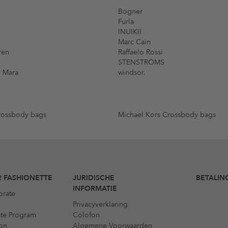
Bogner
Furla
INUIKII
Marc Cain
ren
Raffaelo Rossi
STENSTRÖMS
 Mara
windsor.
rossbody bags
Michael Kors Crossbody bags
 FASHIONETTE
JURIDISCHE
BETALIN
INFORMATIE
orate
Privacyverklaring
iate Program
Colofon
on
Algemene Voorwaarden