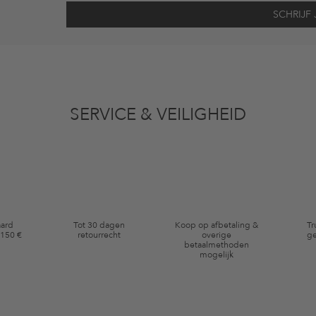
vens gebruikt voor reclamedoeleinden conform de bepalingen
inzakegegevensbe
 of bekeken artikelen. Ik kan deze toestemming altijd herroepen voor toekomstig 
SERVICE & VEILIGHEID
eldig op de categorie kleding en pre-loved artikelen. Bepaalde merken en artikel
aard
Tot 30 dagen
Koop op afbetaling &
Tr
 150 €
retourrecht
overige
ge
betaalmethoden
mogelijk