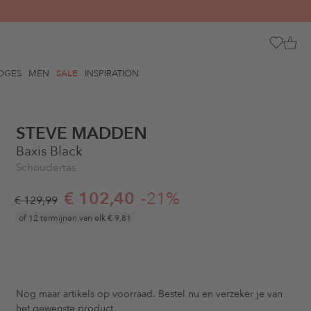
OGES
MEN
SALE
INSPIRATION
STEVE MADDEN
Baxis Black
Schoudertas
€ 102,40
-21%
€ 129,99
of 12 termijnen van elk
€ 9,81
Nog maar
artikels op voorraad. Bestel nu en verzeker je van
het gewenste product