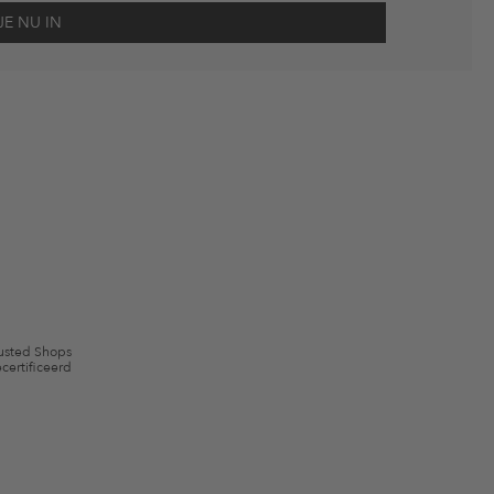
scherming
en me via e-mail herinnert aan niet bestelde artikelen in mijn
gebruik.
en kunnen zijn uitgesloten. De voorwaarden zoals vastgelegd in §9 van de
usted Shops
certificeerd