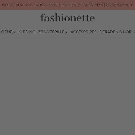
HOT DEALS: -10% EXTRA OP GESELECTEERDE SALE STYLES | CODE*: DEAL10
FINAL SALE | TOT -80% GEREDUCEERD
HOENEN
KLEDING
ZONNEBRILLEN
ACCESSOIRES
SIERADEN & HORL