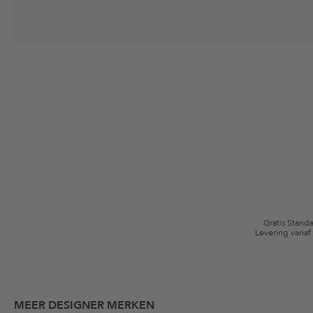
Jouw toestemming
Ik ga ermee akkoord dat The Platform Group AG mijn persoonlijke gege
winkelmandje. Deze e-mails kunnen aangepast zijn aan door mij gekochte
Waardebonvoorwaarden
*De kortingsbon is vanaf de registratie 60 dagen eenmalig geldig. Niet g
algemene voorwaarden zijn van toepassing.
Gratis Stand
Levering vanaf
MEER DESIGNER MERKEN