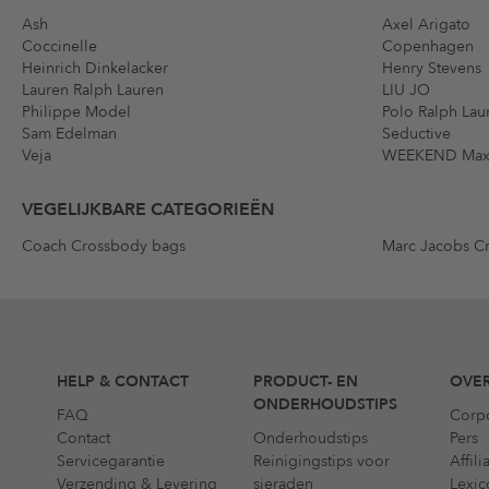
Ash
Axel Arigato
Coccinelle
Copenhagen
Heinrich Dinkelacker
Henry Stevens
Lauren Ralph Lauren
LIU JO
Philippe Model
Polo Ralph Lau
Sam Edelman
Seductive
Veja
WEEKEND Max
VEGELIJKBARE CATEGORIEËN
Coach Crossbody bags
Marc Jacobs C
HELP & CONTACT
PRODUCT- EN
OVER
ONDERHOUDSTIPS
FAQ
Corp
Contact
Onderhoudstips
Pers
Servicegarantie
Reinigingstips voor
Affil
Verzending & Levering
sieraden
Lexic