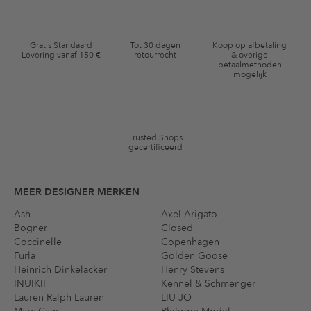
aangepast zijn aan door mij gekochte of bekeken artikelen. Ik kan
deze toestemming altijd herroepen voor toekomstig gebruik.
Waardebonvoorwaarden
Gratis Standaard
Tot 30 dagen
Koop op afbetaling
Levering vanaf 150 €
retourrecht
& overige
*De kortingsbon is vanaf de registratie 60 dagen eenmalig geldig.
betaalmethoden
mogelijk
Niet geldig op de categorie kleding en pre-loved artikelen. Bepaalde
merken en artikelen kunnen zijn uitgesloten. De voorwaarden zoals
vastgelegd in §9 van de algemene voorwaarden zijn van toepassing.
Trusted Shops
gecertificeerd
MEER DESIGNER MERKEN
Ash
Axel Arigato
Bogner
Closed
Coccinelle
Copenhagen
Furla
Golden Goose
Heinrich Dinkelacker
Henry Stevens
INUIKII
Kennel & Schmenger
Lauren Ralph Lauren
LIU JO