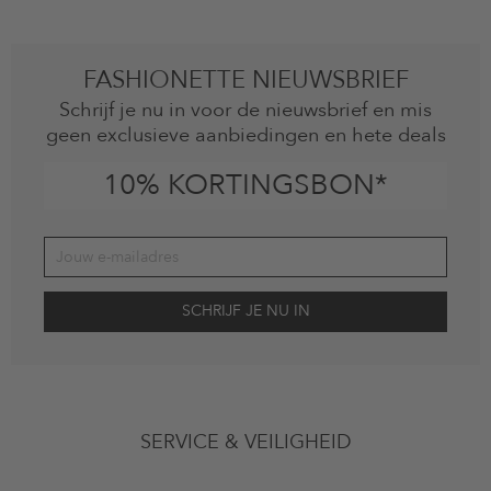
FASHIONETTE NIEUWSBRIEF
Schrijf je nu in voor de nieuwsbrief en mis
geen exclusieve aanbiedingen en hete deals
10% KORTINGSBON*
Jouw toestemming
Ik ga ermee akkoord dat The Platform Group AG mijn persoonlijke
SERVICE & VEILIGHEID
gegevens gebruikt voor reclamedoeleinden conform de bepalingen
inzakegegevensbescherming
en me via e-mail herinnert aan niet
bestelde artikelen in mijn winkelmandje. Deze e-mails kunnen