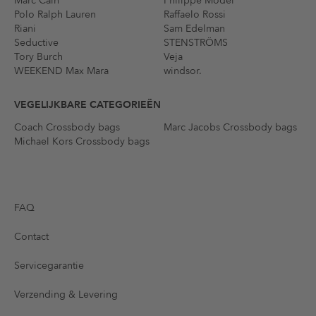
Marc Cain
Philippe Model
Polo Ralph Lauren
Raffaelo Rossi
Riani
Sam Edelman
Seductive
STENSTRÖMS
Tory Burch
Veja
WEEKEND Max Mara
windsor.
VEGELIJKBARE CATEGORIEËN
Coach Crossbody bags
Marc Jacobs Crossbody bags
Michael Kors Crossbody bags
FAQ
Contact
Servicegarantie
Verzending & Levering