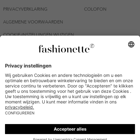
PRIVACYVERKLARING
COLOFON
ALGEMENE VOORWAARDEN
COOKIE-INSTELLINGEN WIJZIGEN
© 2026 - fashionette Plattform GmbH
*De kortingsbon is tot en met 06-08-2026 meerdere keren
inwisselbaar op alle artikelen op de pagina
fashionette.nl/selected-styles. De voorwaarden zoals vastgelegd in
artikel 9 van de algemene voorwaarden zijn van toepassing.
Bepaalde merken en artikelen kunnen uitgesloten zijn.
Kredietwaardigheid nodig. Alle prijzen inclusief btw en zonder
verzendkosten. De personen die genoemd of gepresenteerd zijn,
hebben geen van de aangeboden producten op de site
goedgekeurd of aanbevolen.