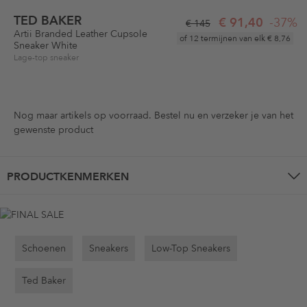
TED BAKER
€ 91,40
-37%
€ 145
Artii Branded Leather Cupsole
of 12 termijnen van elk
€ 8,76
Sneaker White
Lage-top sneaker
Nog maar
artikels op voorraad. Bestel nu en verzeker je van het
gewenste product
PRODUCTKENMERKEN
Schoenen
Sneakers
Low-Top Sneakers
Ted Baker