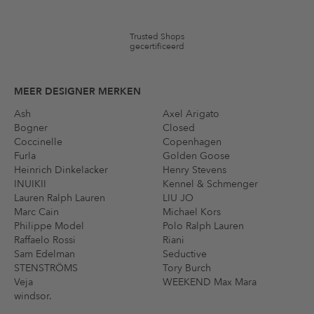
Trusted Shops
gecertificeerd
MEER DESIGNER MERKEN
Ash
Axel Arigato
Bogner
Closed
Coccinelle
Copenhagen
Furla
Golden Goose
Heinrich Dinkelacker
Henry Stevens
INUIKII
Kennel & Schmenger
Lauren Ralph Lauren
LIU JO
Marc Cain
Michael Kors
Philippe Model
Polo Ralph Lauren
Raffaelo Rossi
Riani
Sam Edelman
Seductive
STENSTRÖMS
Tory Burch
Veja
WEEKEND Max Mara
windsor.