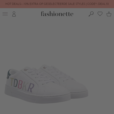
HOT DEALS: -10% EXTRA OP GESELECTEERDE SALE STYLES | CODE*: DEAL10
FINAL SALE | TOT -80% GEREDUCEERD