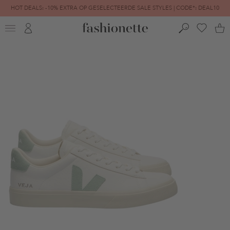
HOT DEALS: -10% EXTRA OP GESELECTEERDE SALE STYLES | CODE*: DEAL10
FINAL SALE | TOT -80% GEREDUCEERD