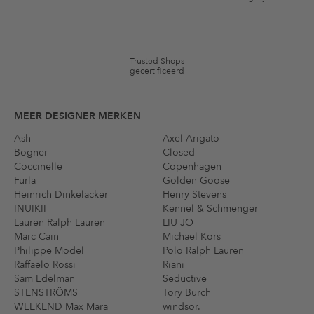
merken en artikelen kunnen zijn uitgesloten. De voorwaarden zoals
vastgelegd in §9 van de algemene voorwaarden zijn van toepassing.
Trusted Shops
gecertificeerd
MEER DESIGNER MERKEN
Ash
Axel Arigato
Bogner
Closed
Coccinelle
Copenhagen
Furla
Golden Goose
Heinrich Dinkelacker
Henry Stevens
INUIKII
Kennel & Schmenger
Lauren Ralph Lauren
LIU JO
Marc Cain
Michael Kors
Philippe Model
Polo Ralph Lauren
Raffaelo Rossi
Riani
Sam Edelman
Seductive
STENSTRÖMS
Tory Burch
WEEKEND Max Mara
windsor.