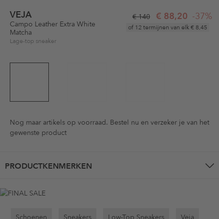
VEJA
€ 88,20
-37%
€ 140
Campo Leather Extra White
of 12 termijnen van elk
€ 8,45
Matcha
Lage-top sneaker
Nog maar
artikels op voorraad. Bestel nu en verzeker je van het
gewenste product
PRODUCTKENMERKEN
Schoenen
Sneakers
Low-Top Sneakers
Veja