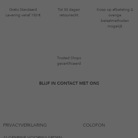
Gratis Standaard
Tot 30 dagen
Koop op afbetaling &
Levering vanaf 150 €
retourrecht
overige
betaalmethoden
mogelijk
Trusted Shops
gecertificeerd
BLIJF IN CONTACT MET ONS
PRIVACYVERKLARING
COLOFON
ALGEMENE VOORWAARDEN