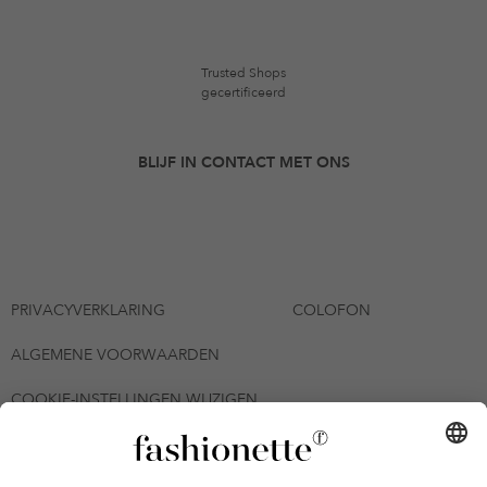
Trusted Shops
gecertificeerd
BLIJF IN CONTACT MET ONS
PRIVACYVERKLARING
COLOFON
ALGEMENE VOORWAARDEN
COOKIE-INSTELLINGEN WIJZIGEN
© 2026 - fashionette Plattform GmbH