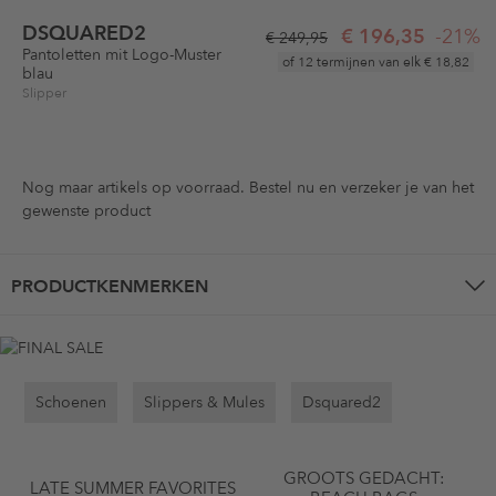
DSQUARED2
€ 196,35
-21%
€ 249,95
Pantoletten mit Logo-Muster
of 12 termijnen van elk
€ 18,82
blau
Slipper
Nog maar
artikels op voorraad. Bestel nu en verzeker je van het
gewenste product
PRODUCTKENMERKEN
Schoenen
Slippers & Mules
Dsquared2
GROOTS GEDACHT:
LATE SUMMER FAVORITES