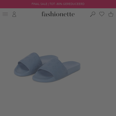
FINAL SALE | TOT -80% GEREDUCEERD