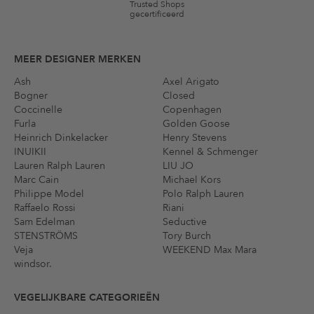
Trusted Shops
gecertificeerd
MEER DESIGNER MERKEN
Ash
Axel Arigato
Bogner
Closed
Coccinelle
Copenhagen
Furla
Golden Goose
Heinrich Dinkelacker
Henry Stevens
INUIKII
Kennel & Schmenger
Lauren Ralph Lauren
LIU JO
Marc Cain
Michael Kors
Philippe Model
Polo Ralph Lauren
Raffaelo Rossi
Riani
Sam Edelman
Seductive
STENSTRÖMS
Tory Burch
Veja
WEEKEND Max Mara
windsor.
VEGELIJKBARE CATEGORIEËN