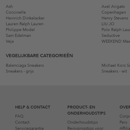
Ash
Axel Arigato
Coccinelle
Copenhagen
Heinrich Dinkelacker
Henry Stevens
Lauren Ralph Lauren
LIU JO
Philippe Model
Polo Ralph Lau
Sam Edelman
Seductive
Veja
WEEKEND Max
VEGELIJKBARE CATEGORIEËN
Balenciaga Sneakers
Michael Kors S
Sneakers - grijs
Sneakers - wit
HELP & CONTACT
PRODUCT- EN
OVER
ONDERHOUDSTIPS
FAQ
Corp
Contact
Onderhoudstips
Pers
Servicegarantie
Reinigingstips voor
Affil