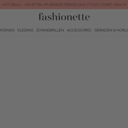
HOT DEALS: -10% EXTRA OP GESELECTEERDE SALE STYLES | CODE*: DEAL10
FINAL SALE | TOT -80% GEREDUCEERD
HOENEN
KLEDING
ZONNEBRILLEN
ACCESSOIRES
SIERADEN & HORL