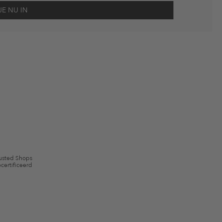
scherming
en me via e-mail herinnert aan niet bestelde artikelen in mijn
gebruik.
en kunnen zijn uitgesloten. De voorwaarden zoals vastgelegd in §9 van de
usted Shops
certificeerd