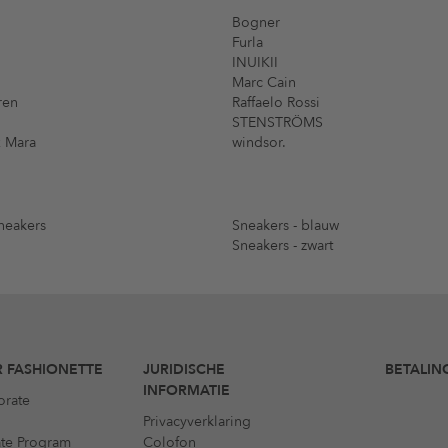
Bogner
Furla
INUIKII
Marc Cain
ren
Raffaelo Rossi
STENSTRÖMS
 Mara
windsor.
neakers
Sneakers - blauw
Sneakers - zwart
 FASHIONETTE
JURIDISCHE
BETALIN
INFORMATIE
orate
Privacyverklaring
iate Program
Colofon