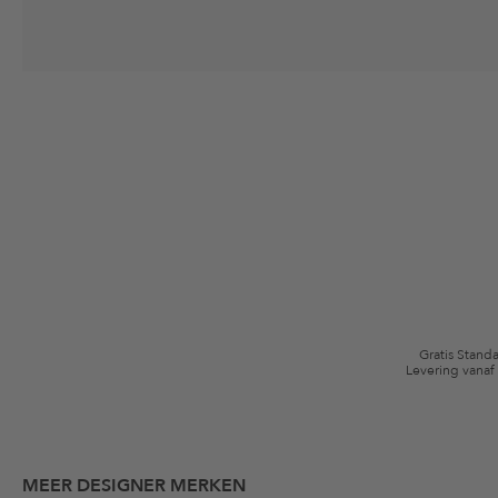
Jouw toestemming
Ik ga ermee akkoord dat The Platform Group AG mijn persoonlijke gege
winkelmandje. Deze e-mails kunnen aangepast zijn aan door mij gekochte
Waardebonvoorwaarden
*De kortingsbon is vanaf de registratie 60 dagen eenmalig geldig. Niet g
algemene voorwaarden zijn van toepassing.
Gratis Stand
Levering vanaf
MEER DESIGNER MERKEN