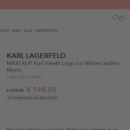
OGES
MEN
SALE
INSPIRATION
KARL LAGERFELD
MAXI KUP Karl Inkekt Logo Lo White Leather
Mono
Lage-top sneaker
€ 198,50
€ 209,95
of 12 termijnen van elk
€ 19,02
Nog maar
artikels op voorraad. Bestel nu en verzeker je van