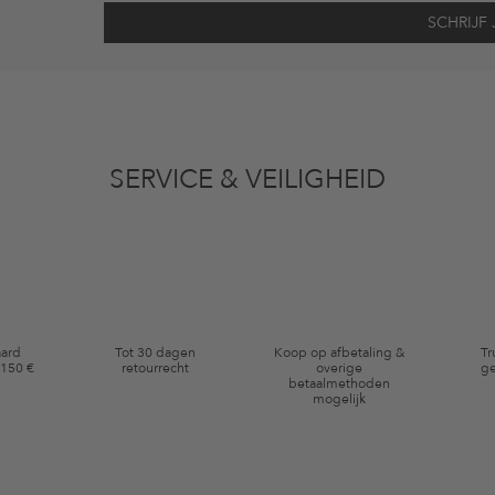
vens gebruikt voor reclamedoeleinden conform de bepalingen
inzakegegevensbe
 of bekeken artikelen. Ik kan deze toestemming altijd herroepen voor toekomstig 
SERVICE & VEILIGHEID
eldig op de categorie kleding en pre-loved artikelen. Bepaalde merken en artikel
aard
Tot 30 dagen
Koop op afbetaling &
Tr
 150 €
retourrecht
overige
ge
betaalmethoden
mogelijk