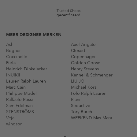
Trusted Shops
gecertificeerd
MEER DESIGNER MERKEN
Ash
Axel Arigato
Bogner
Closed
Coccinelle
Copenhagen
Furla
Golden Goose
Heinrich Dinkelacker
Henry Stevens
INUIKII
Kennel & Schmenger
Lauren Ralph Lauren
LIU JO
Marc Cain
Michael Kors
Philippe Model
Polo Ralph Lauren
Raffaelo Rossi
Riani
Sam Edelman
Seductive
STENSTRÖMS
Tory Burch
Veja
WEEKEND Max Mara
windsor.