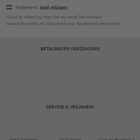
Nederland
land wijzigen
Houd er rekening mee dat wij vanaf het domein
www.fashionette.nl uitsluitend naar Nederland verzenden.
BETALING EN VERZENDING
SERVICE & VEILIGHEID
Gratis Standaard
Tot 30 dagen
Koop op afbetaling &