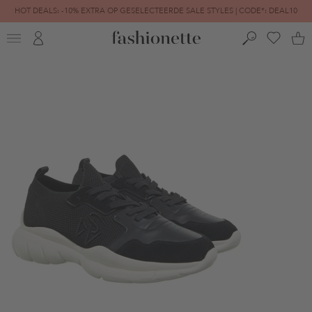
HOT DEALS: -10% EXTRA OP GESELECTEERDE SALE STYLES | CODE*: DEAL10
FINAL SALE | TOT -80% GEREDUCEERD