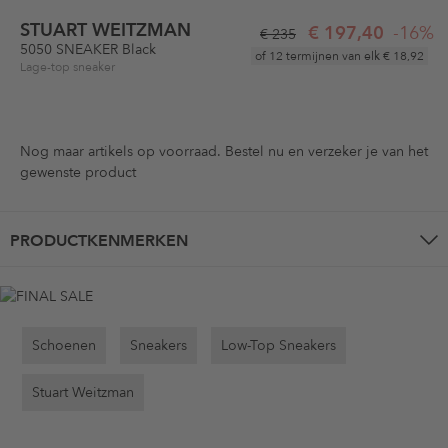
STUART WEITZMAN
€ 197,40
-16%
€ 235
5050 SNEAKER Black
of 12 termijnen van elk
€ 18,92
Lage-top sneaker
Nog maar
artikels op voorraad. Bestel nu en verzeker je van het
gewenste product
PRODUCTKENMERKEN
Schoenen
Sneakers
Low-Top Sneakers
Stuart Weitzman