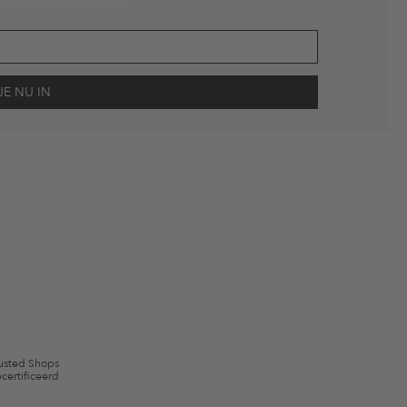
scherming
en me via e-mail herinnert aan niet bestelde artikelen in mijn
gebruik.
en kunnen zijn uitgesloten. De voorwaarden zoals vastgelegd in §9 van de
usted Shops
certificeerd