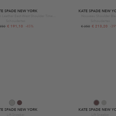
TE SPADE NEW YORK
KATE SPADE NEW Y
Grace Fine Grain Leather East-West Shoulder Timeless Taupe
Nouveau Shoulder Bla
Schoudertas
Schoudertas
€ 191,10
-45%
€ 213,20
-3
 350
€ 350
TE SPADE NEW YORK
KATE SPADE NEW Y
Lift Sneaker
Lift Sneaker