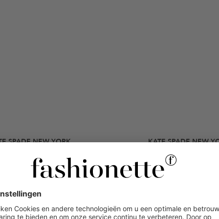
TE SPADE NEW YORK
KATE SPADE NEW Y
Tilda Booties
Kate Spade New York Logo Scarf 
Enkele laarsjes
Wollen Sjaal
€ 115,50
-58%
€ 85,10
-37
 275
€ 135