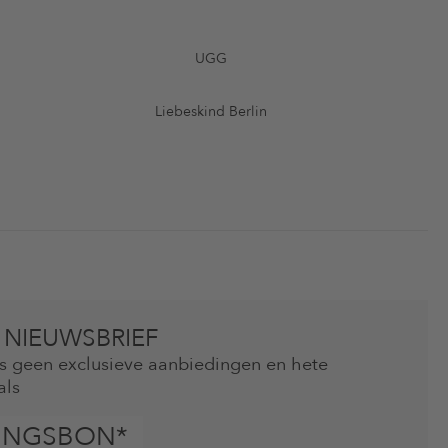
UGG
Liebeskind Berlin
 NIEUWSBRIEF
mis geen exclusieve aanbiedingen en hete
als
INGSBON*