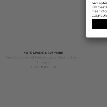
KATE SPADE NEW YORK
Knott Colorblocked Pebbled Leather Medium Satchel Kraft Paper Multi
Draagtas
€ 373,30
€ 395