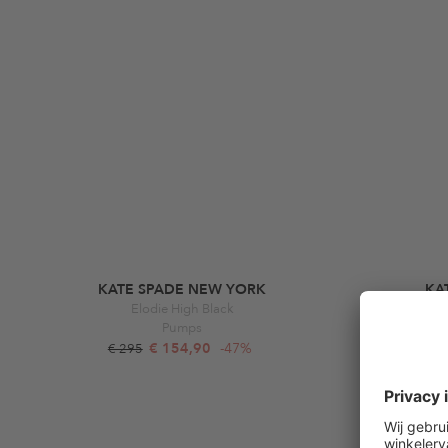
KATE SPADE NEW YORK
KA
Elodie High Black
Pumps
€ 154,90
-47%
€ 295
€