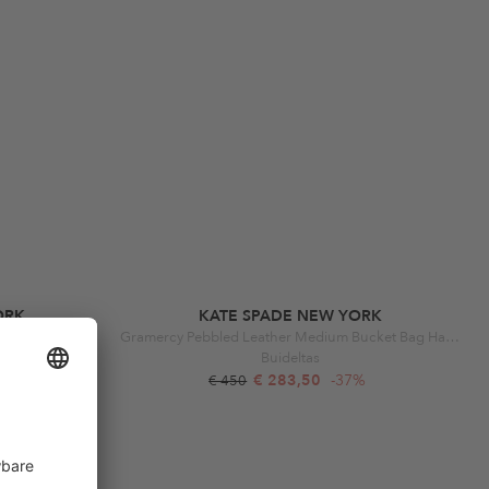
ORK
KATE SPADE NEW YORK
Black / Cream
Gramercy Pebbled Leather Medium Bucket Bag Halo White
Buideltas
%
€ 283,50
-37%
€ 450