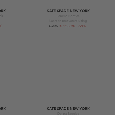
ORK
KATE SPADE NEW YORK
ck
Jemma Booties
Laarzen met vetersluiting
9%
€ 123,90
-58%
€ 295
ORK
KATE SPADE NEW YORK
Delina Booties