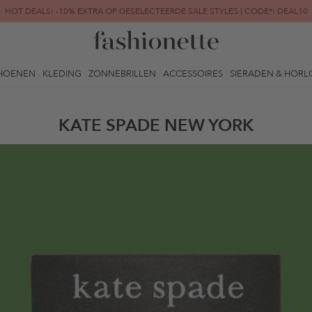
HOT DEALS: -10% EXTRA OP GESELECTEERDE SALE STYLES | CODE*: DEAL10
FINAL SALE | TOT -80% GEREDUCEERD
HOENEN
KLEDING
ZONNEBRILLEN
ACCESSOIRES
SIERADEN & HORL
KATE SPADE NEW YORK