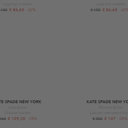
Lage-top sneaker
Lage-top sneaker
€ 86,60
-42%
€ 86,60
-42
 150
€ 150
TE SPADE NEW YORK
KATE SPADE NEW Y
Josie Boots
Winona Boots
Chelsea-laarzen
Laarzen met vetersluit
€ 109,20
-58%
€ 147
-58%
 260
€ 350