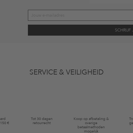
vens gebruikt voor reclamedoeleinden conform de bepalingen
inzakegegevensbe
 of bekeken artikelen. Ik kan deze toestemming altijd herroepen voor toekomstig 
SERVICE & VEILIGHEID
eldig op de categorie kleding en pre-loved artikelen. Bepaalde merken en artikel
aard
Tot 30 dagen
Koop op afbetaling &
Tr
 150 €
retourrecht
overige
ge
betaalmethoden
mogelijk