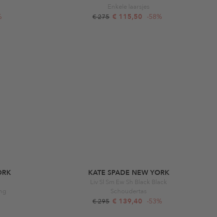
Enkele laarsjes
%
€ 115,50
-58%
€ 275
ORK
KATE SPADE NEW YORK
Liv Sl Sm Ew Sh Black Black
ing
Schoudertas
€ 139,40
-53%
€ 295