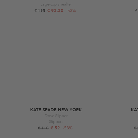
Lage-top sneaker
€ 92,20
-53%
€ 195
€
KATE SPADE NEW YORK
KA
Dove Slipper
Slippers
€ 52
-53%
€ 110
€