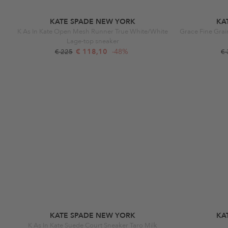
KATE SPADE NEW YORK
KA
K As In Kate Open Mesh Runner True White/White
Lage-top sneaker
€ 118,10
-48%
€ 225
€
KATE SPADE NEW YORK
KA
K As In Kate Suede Court Sneaker Taro Milk